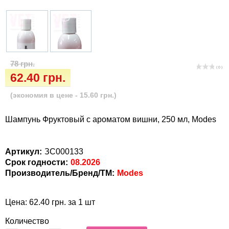
Інкубатори
Vet Diet Canine Wet - ветеринарные диеты
для собак
Кігтіточки
Ласощі та корма
78 грн.
( 0 )
62.40 грн.
Лежаки, будиночки, охолоджуючи
килимки
(экономия в цене - 15.60 грн.)
Миски, автогодівниці, поілки
Шампунь Фруктовый с ароматом вишни, 250 мл, Modes
Одяг та взуття
Артикул:
ЗС000133
Срок годности:
08.2026
Переноски, сумки, клітки
Производитель/Бренд/ТМ:
Modes
Послеоперационные средства и
Цена: 62.40 грн. за 1 шт
расходные материалы
Количество