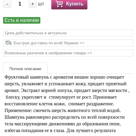
Подарочные сертификаты
-
+
шт
Купить
Товары для голубей
Есть в наличии
Цена действительна и актуальна
Товары для грызунов
Быстрая доставка по всей Украине >>
Товары для лошадей
Возможные различия в изображении товара >>
Товары для людей
Полное описание
Фруктовый шампунь с ароматом вишни хорошо очищает
Хозряд - хозтовары оптом
шерсть, увлажняет и успокаивает кожу, придает приятный
аромат. Экстракт корней лопуха, придает шерсти мягкости
,
Популярные зоотовары
блеску, укрепляет и
стимулирует ее рост. Принимает
восстановление клеток кожи,
снимает раздражение.
Применение: смочить шерсть животного теплой водой.
Архив / Снято с производства
Шампунь равномерно распределить по всей поверхности
тела массирующими движениями до образования пени,
избегая попадания ее в глаза. Для лучшего результата