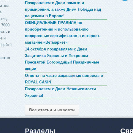
Поздравляем с Днем памяти и
атов
примирения, а также Днем Победы над
а,
нацизмом в Европе!
птиц,
ОФИЦИАЛЬНЫЕ ПРАВИЛА по
 7000
приобретению и использованию
ость
и
подарочных сертификатов в интернет-
е и
магазине «Ветмаркет»
еряйте
14 октября поздравляем с Днем
Защитника Украины и Покровом
ество
Пресвятой Богородицы! Праздничные
акции
Ответы на часто задаваемые вопросы о
ROYAL CANIN
Поздравляем с Днем Независимости
Украины!
Все статьи и новости
Разделы
Свя