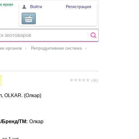
ое время
Войти
Регистрация
ам органов
Репродуктивная система
( 0 )
л, OLKAR. (Олкар)
/Бренд/ТМ:
Олкар