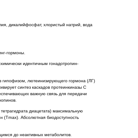
ия, дикалийфосфат, хлористый натрий, вода
нг-гормоны.
 химически идентичным гонадотропин-
в гипофизом, лютеинизирующего гормона (ЛГ)
ивирует синтез каскадов протеинкиназы С
беспечивающих важную связь для передачи
ропинов.
 тетрагидрата диацетата) максимальную
ин (Tmax). Абсолютная биодоступность
щимся до неактивных метаболитов.