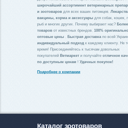
широчайший ассортимент ветеринарных препар
и зоотоваров
для всех ваших питомцев.
Лекарств
вакцины, корма и аксессуары
для собак, кошек, 
рыб и многих других. Почему выбирают нас?
Более
товаров
от известных брендов.
100% оригинальн
оптовые цены
.
Быстрая доставка
по всей Украин
индивидуальный подход
к каждому клиенту. Не т
время! Присоединяйтесь к тысячам довольных
покупателей
Ветмаркет
и получайте
отличное кач
по доступным ценам
!
Удачных покупок!
Подробнее о компании
Каталог зоотоваров