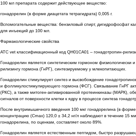
100 мл препарата содержит действующее вещество:
гонадорелин (в форме диацетата тетрагидрата) 0,005 г.
Вспомогательные вещества: бензиловый спирт, дигидрофосфат кал
для инъекций до 100 мл.
Фармакологические свойства
АТС vet классификационный код QH01CA01 – гонадотропин-рилизи
Гонадорелин является синтетическим гормоном физиологически и
рилизингу гормона (ГнРГ), синтезируемому у млекопитающих.
Гонадорелин стимулирует синтез и высвобождение гонадотропино
и фолликулостимулирующего гормона (ФСГ). Связывание ГнРГ акт
(РКС), а также митоген-активированной протеинкиназы (МАРК), о
сигналов от поверхности клетки к ядру в процессе синтеза гонадот
После внутримышечного введения 100 мкг гонадорелина (в форме
концентрацию (Cmax) 120,0 ± 34,2 нг/л наблюдают в течение 15 м
гонадорелина, по оценкам, составляет около 89%.
Гонадорелин является естественным пептидом, быстро разрушаю