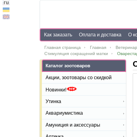
Как заказать
Оплата и доставка
О к
Главная страница
Главная
Ветеринар
Стимуляция сокращений матки
Оварестар
О
Каталог зоотоваров
Акции, зоотовары со скидкой
Новинки!
Утинка
Аквариумистика
Амуниция и аксессуары
Аптечка