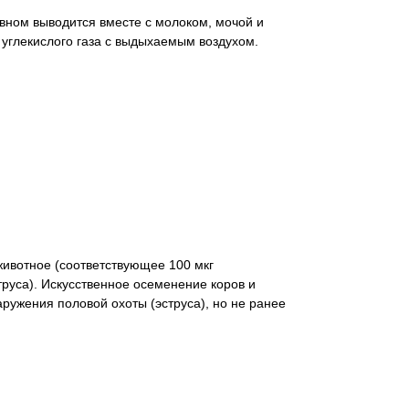
вном выводится вместе с молоком, мочой и
 углекислого газа с выдыхаемым воздухом.
животное (соответствующее 100 мкг
труса). Искусственное осеменение коров и
аружения половой охоты (эструса), но не ранее