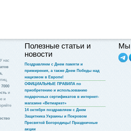
Полезные статьи и
Мы 
новости
У нас
Поздравляем с Днем памяти и
атов
примирения, а также Днем Победы над
а,
нацизмом в Европе!
птиц,
ОФИЦИАЛЬНЫЕ ПРАВИЛА по
 7000
приобретению и использованию
ость
и
подарочных сертификатов в интернет-
е и
магазине «Ветмаркет»
еряйте
14 октября поздравляем с Днем
Защитника Украины и Покровом
ество
Пресвятой Богородицы! Праздничные
акции