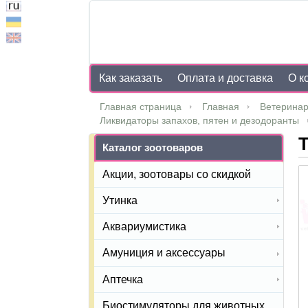
Как заказать
Оплата и доставка
О к
Главная страница
Главная
Ветеринар
Ликвидаторы запахов, пятен и дезодоранты
Т
Каталог зоотоваров
Акции, зоотовары со скидкой
Утинка
Аквариумистика
Амуниция и аксессуары
Аптечка
Биостимуляторы для животных