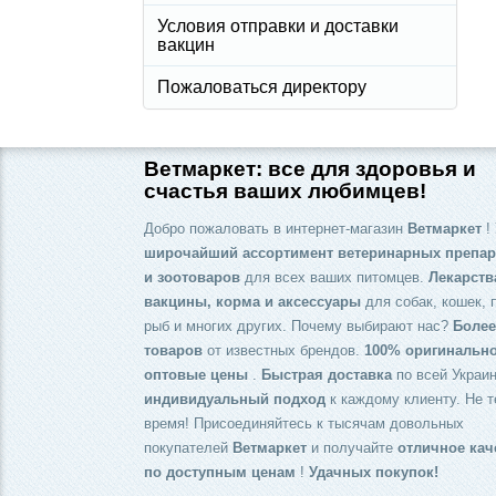
Условия отправки и доставки
вакцин
Пожаловаться директору
Ветмаркет: все для здоровья и
счастья ваших любимцев!
Добро пожаловать в интернет-магазин
Ветмаркет
! 
широчайший ассортимент ветеринарных препар
и зоотоваров
для всех ваших питомцев.
Лекарств
вакцины, корма и аксессуары
для собак, кошек, 
рыб и многих других. Почему выбирают нас?
Более
товаров
от известных брендов.
100% оригинальн
оптовые цены
.
Быстрая доставка
по всей Украин
индивидуальный подход
к каждому клиенту. Не т
время! Присоединяйтесь к тысячам довольных
покупателей
Ветмаркет
и получайте
отличное кач
по доступным ценам
!
Удачных покупок!