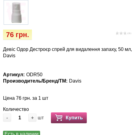
Кігтіточки
Vet Diet Canine Wet - ветеринарные диеты
для собак
Ласощі та корма
Лежаки, будиночки, охолоджуючи
76 грн.
( 0 )
килимки
Девіс Одор Дестроєр спрей для видалення запаху, 50 мл,
Миски, автогодівниці, поілки
Davis
Одяг та взуття
Артикул:
ODR50
Производитель/Бренд/ТМ:
Davis
Переноски, сумки, клітки
Цена 76 грн. за 1 шт
Післяопераційні засоби та витратні
матеріали
Количество
-
+
шт
Купить
Подарункові сертифікати
Есть в наличии