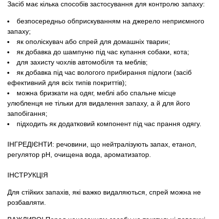
Засіб має кілька способів застосування для контролю запаху:
безпосередньо обприскуванням на джерело неприємного
запаху;
як ополіскувач або спрей для домашніх тварин;
як добавка до шампуню під час купання собаки, кота;
для захисту чохлів автомобіля та меблів;
як добавка під час вологого прибирання підлоги (засіб
ефективний для всіх типів покриттів);
можна бризкати на одяг, меблі або спальне місце
улюбленця не тільки для видалення запаху, а й для його
запобігання;
підходить як додатковий компонент під час прання одягу.
ІНГРЕДІЄНТИ: речовини, що нейтралізують запах, етанол,
регулятор pH, очищена вода, ароматизатор.
ІНСТРУКЦІЯ
Для стійких запахів, які важко видаляються, спрей можна не
розбавляти.