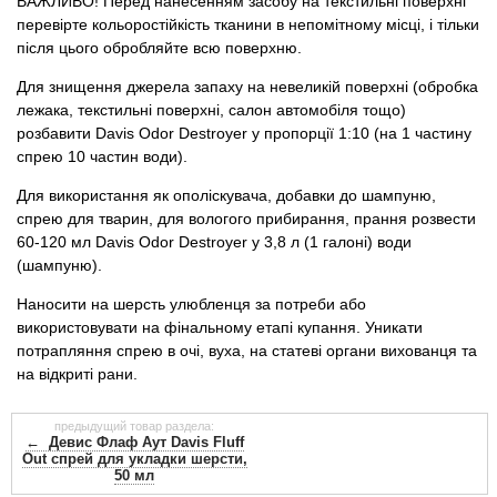
ВАЖЛИВО! Перед нанесенням засобу на текстильні поверхні
перевірте кольоростійкість тканини в непомітному місці, і тільки
після цього обробляйте всю поверхню.
Для знищення джерела запаху на невеликій поверхні (обробка
лежака, текстильні поверхні, салон автомобіля тощо)
розбавити Davis Odor Destroyer у пропорції 1:10 (на 1 частину
спрею 10 частин води).
Для використання як ополіскувача, добавки до шампуню,
спрею для тварин, для вологого прибирання, прання розвести
60-120 мл Davis Odor Destroyer у 3,8 л (1 галоні) води
(шампуню).
Наносити на шерсть улюбленця за потреби або
використовувати на фінальному етапі купання. Уникати
потрапляння спрею в очі, вуха, на статеві органи вихованця та
на відкриті рани.
предыдущий товар раздела:
← Девис Флаф Аут Davis Fluff
Out спрей для укладки шерсти,
50 мл