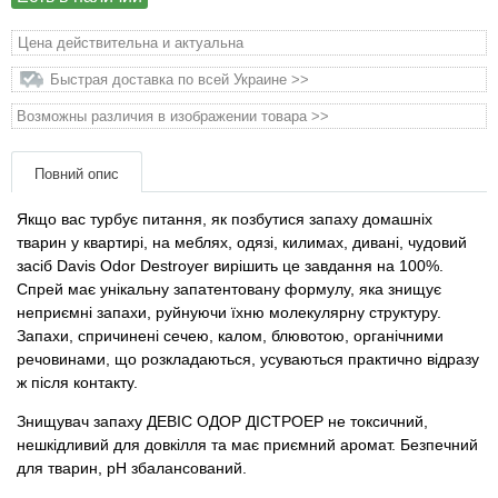
Товари для голубів
Цена действительна и актуальна
Товари для гризунів
Быстрая доставка по всей Украине >>
Возможны различия в изображении товара >>
Товари для коней
Повний опис
Товари для людей
Якщо вас турбує питання, як позбутися запаху домашніх
Хозряд - господарчі товари оптом
тварин у квартирі, на меблях, одязі, килимах, дивані, чудовий
засіб Davis Odor Destroyer вирішить це завдання на 100%.
Спрей має унікальну запатентовану формулу, яка знищує
Популярні зоотовари
неприємні запахи, руйнуючи їхню молекулярну структуру.
Запахи, спричинені сечею, калом, блювотою, органічними
Архів / Знято з виробництва
речовинами, що розкладаються, усуваються практично відразу
ж після контакту.
Знищувач запаху ДЕВІС ОДОР ДІСТРОЕР не токсичний,
нешкідливий для довкілля та має приємний аромат. Безпечний
для тварин, рН збалансований.