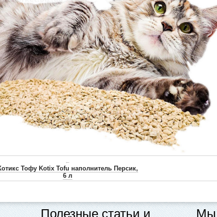
←
Котикс Тофу Kotix Tofu наполнитель Персик,
6 л
Полезные статьи и
Мы 