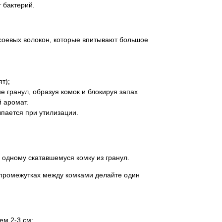
 бактерий.
соевых волокон, которые впитывают большое
т);
 гранул, образуя комок и блокируя запах
 аромат.
пается при утилизации.
 одному скатавшемуся комку из гранул.
в промежутках между комками делайте один
ем 2-3 см;