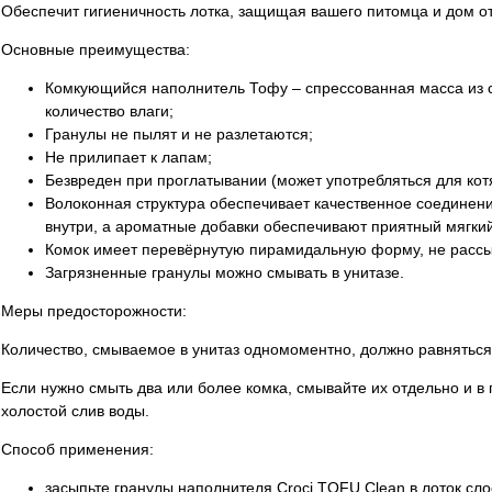
Обеспечит гигиеничность лотка, защищая вашего питомца и дом от
Основные преимущества:
Комкующийся наполнитель Тофу – спрессованная масса из 
количество влаги;
Гранулы не пылят и не разлетаются;
Не прилипает к лапам;
Безвреден при проглатывании (может употребляться для котя
Волоконная структура обеспечивает качественное соединение
внутри, а ароматные добавки обеспечивают приятный мягкий
Комок имеет перевёрнутую пирамидальную форму, не рассы
Загрязненные гранулы можно смывать в унитазе.
Меры предосторожности:
Количество, смываемое в унитаз одномоментно, должно равняться
Если нужно смыть два или более комка, смывайте их отдельно и 
холостой слив воды.
Способ применения:
засыпьте гранулы наполнителя Croci TOFU Clean в лоток сло