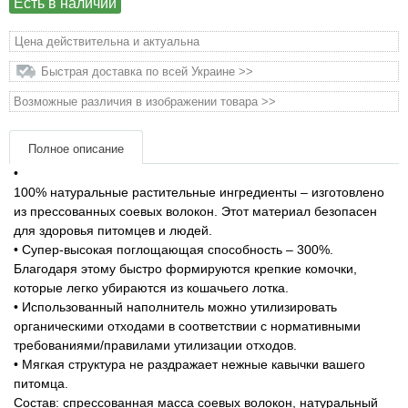
Есть в наличии
Товары для грызунов
Цена действительна и актуальна
Быстрая доставка по всей Украине >>
Товары для лошадей
Возможные различия в изображении товара >>
Товары для людей
Полное описание
Хозряд - хозтовары оптом
•
100% натуральные растительные ингредиенты – изготовлено
из прессованных соевых волокон. Этот материал безопасен
Популярные зоотовары
для здоровья питомцев и людей.
• Супер-высокая поглощающая способность – 300%.
Архив / Снято с производства
Благодаря этому быстро формируются крепкие комочки,
которые легко убираются из кошачьего лотка.
• Использованный наполнитель можно утилизировать
органическими отходами в соответствии с нормативными
требованиями/правилами утилизации отходов.
• Мягкая структура не раздражает нежные кавычки вашего
питомца.
Состав: спрессованная масса соевых волокон, натуральный