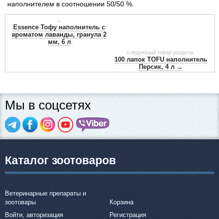
наполнителем в соотношении 50/50 %.
←
Essence Тофу наполнитель с
ароматом лаванды, гранула 2
мм, 6 л
следующий товар раздела:
100 лапок TOFU наполнитель
Персик, 4 л →
Мы в соцсетях
Каталог зоотоваров
Ветеринарные препараты и
зоотовары
Корзина
Войти, авторизация
Регистрация