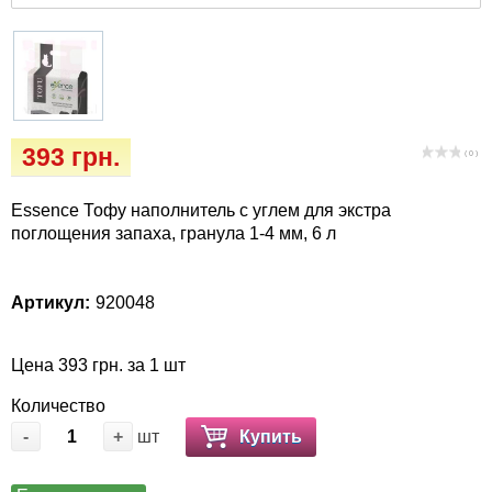
Кігтіточки
Vet Diet Canine Wet – ветеринарные диеты
для собак
Ласощі та корма
Лежаки, домики, охлаждая коврики
393 грн.
( 0 )
Миски, автокормушки, поилки
Essence Тофу наполнитель с углем для экстра
Одежда и обувь
поглощения запаха, гранула 1-4 мм, 6 л
Переноски, сумки, клетки
Артикул:
920048
Послеоперационные средства и
расходные материалы
Цена 393 грн. за 1 шт
Количество
Подарочные сертификаты
-
+
шт
Купить
Товары для голубей