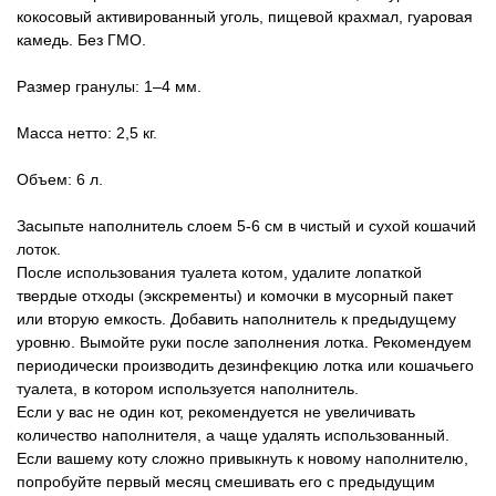
кокосовый активированный уголь, пищевой крахмал, гуаровая
камедь. Без ГМО.
Размер гранулы: 1–4 мм.
Масса нетто: 2,5 кг.
Объем: 6 л.
Засыпьте наполнитель слоем 5-6 см в чистый и сухой кошачий
лоток.
После использования туалета котом, удалите лопаткой
твердые отходы (экскременты) и комочки в мусорный пакет
или вторую емкость. Добавить наполнитель к предыдущему
уровню. Вымойте руки после заполнения лотка. Рекомендуем
периодически производить дезинфекцию лотка или кошачьего
туалета, в котором используется наполнитель.
Если у вас не один кот, рекомендуется не увеличивать
количество наполнителя, а чаще удалять использованный.
Если вашему коту сложно привыкнуть к новому наполнителю,
попробуйте первый месяц смешивать его с предыдущим