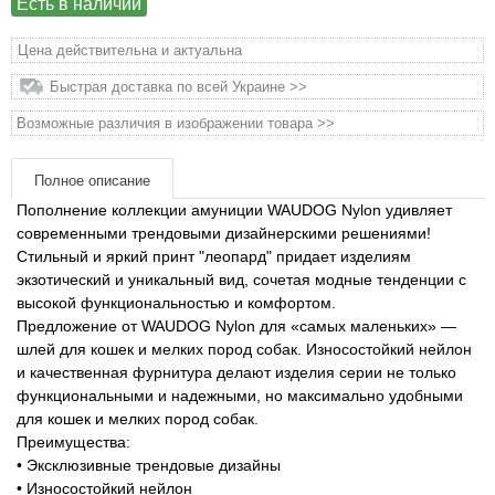
Есть в наличии
Товары для грызунов
Цена действительна и актуальна
Быстрая доставка по всей Украине >>
Товары для лошадей
Возможные различия в изображении товара >>
Товары для людей
Полное описание
Хозряд - хозтовары оптом
Пополнение коллекции амуниции WAUDOG Nylon удивляет
современными трендовыми дизайнерскими решениями!
Стильный и яркий принт "леопард" придает изделиям
Популярные зоотовары
экзотический и уникальный вид, сочетая модные тенденции с
высокой функциональностью и комфортом.
Архив / Снято с производства
Предложение от WAUDOG Nylon для «самых маленьких» —
шлей для кошек и мелких пород собак. Износостойкий нейлон
и качественная фурнитура делают изделия серии не только
функциональными и надежными, но максимально удобными
для кошек и мелких пород собак.
Преимущества:
• Эксклюзивные трендовые дизайны
• Износостойкий нейлон