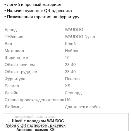
• Легкий и прочный материал
• Наличие «умного» QR-адресника
• Пожизненная гарантия на фурнитуру
Бренд
WAUDOG
ТМ/серия
WAUDOG Nylon
Вид
Шлей
Материал
Нейлон
Ширина, мм
10
Обхват шеи, см
28-40
Обхват груди, см
28-40
Фурнитура
Пластик
Размер
XS
Дизайн
Леопард
Страна происхождения товара
UA
Любимцы
Для кошек и собак
предыдущий товар раздела:
← Шлей с поводком WAUDOG
Nylon с QR паспортом, рисунок
Авокадо, размер XS