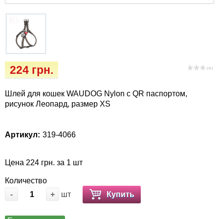
Кігтіточки
Vet Diet Canine Wet – ветеринарные диеты
для собак
Ласощі та корма
Лежаки, домики, охлаждая коврики
224 грн.
( 0 )
Миски, автокормушки, поилки
Шлей для кошек WAUDOG Nylon с QR паспортом,
Одежда и обувь
рисунок Леопард, размер XS
Переноски, сумки, клетки
Артикул:
319-4066
Послеоперационные средства и
расходные материалы
Цена 224 грн. за 1 шт
Количество
Подарочные сертификаты
-
+
шт
Купить
Товары для голубей