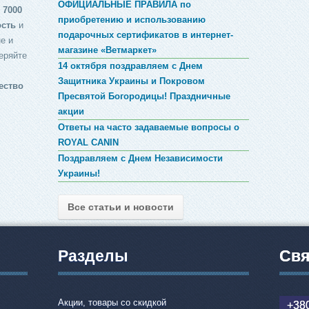
ОФИЦИАЛЬНЫЕ ПРАВИЛА по
 7000
приобретению и использованию
ость
и
подарочных сертификатов в интернет-
е и
магазине «Ветмаркет»
еряйте
14 октября поздравляем с Днем
Защитника Украины и Покровом
ество
Пресвятой Богородицы! Праздничные
акции
Ответы на часто задаваемые вопросы о
ROYAL CANIN
Поздравляем с Днем Независимости
Украины!
Все статьи и новости
Разделы
Свя
Акции, товары со скидкой
+380