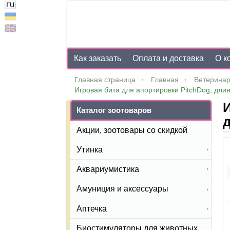
Как заказать
Оплата и доставка
О к
Главная страница
Главная
Ветеринар
Игровая бита для апортировки PitchDog, длин
И
Каталог зоотоваров
д
Акции, зоотовары со скидкой
Утинка
Аквариумистика
Амуниция и аксессуары
Аптечка
Биостимуляторы для животных