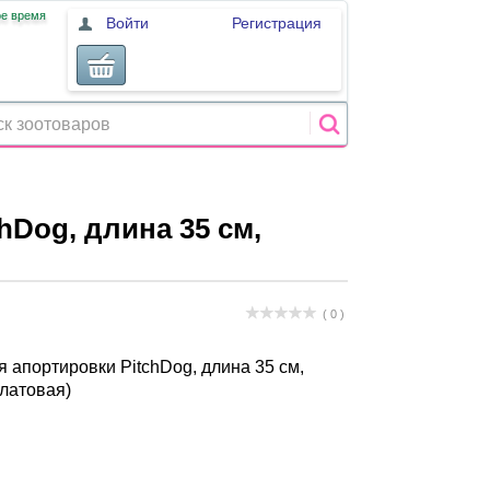
ое время
Войти
Регистрация
hDog, длина 35 см,
( 0 )
я апортировки PitchDog, длина 35 см,
алатовая)