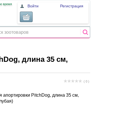
ое время
Войти
Регистрация
hDog, длина 35 см,
( 0 )
я апортировки PitchDog, длина 35 см,
лубая)