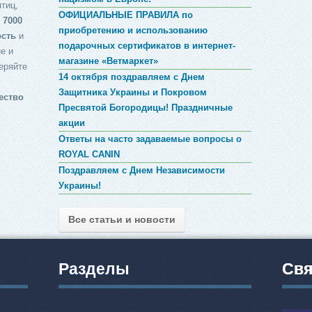
птиц,
ОФИЦИАЛЬНЫЕ ПРАВИЛА по
 7000
приобретению и использованию
ость
и
подарочных сертификатов в интернет-
е и
магазине «Ветмаркет»
еряйте
14 октября поздравляем с Днем
Защитника Украины и Покровом
ество
Пресвятой Богородицы! Праздничные
акции
Ответы на часто задаваемые вопросы о
ROYAL CANIN
Поздравляем с Днем Независимости
Украины!
Все статьи и новости
Разделы
Свя