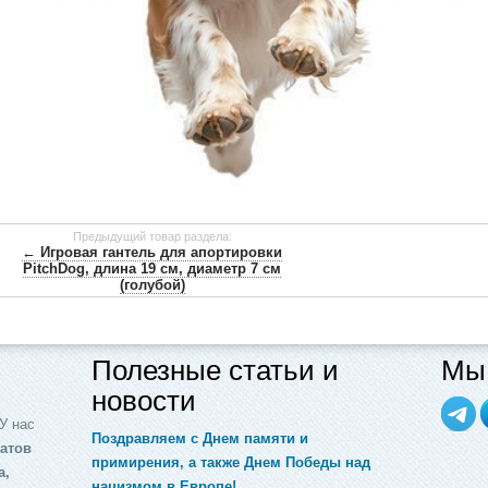
Предыдущий товар раздела:
← Игровая гантель для апортировки
PitchDog, длина 19 см, диаметр 7 см
(голубой)
Полезные статьи и
Мы 
новости
У нас
Поздравляем с Днем памяти и
атов
примирения, а также Днем Победы над
а,
нацизмом в Европе!