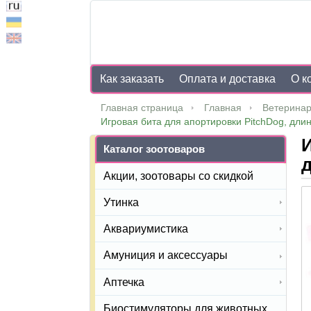
Как заказать
Оплата и доставка
О к
Главная страница
Главная
Ветеринар
Игровая бита для апортировки PitchDog, длин
И
Каталог зоотоваров
д
Акции, зоотовары со скидкой
Утинка
Аквариумистика
Амуниция и аксессуары
Аптечка
Биостимуляторы для животных