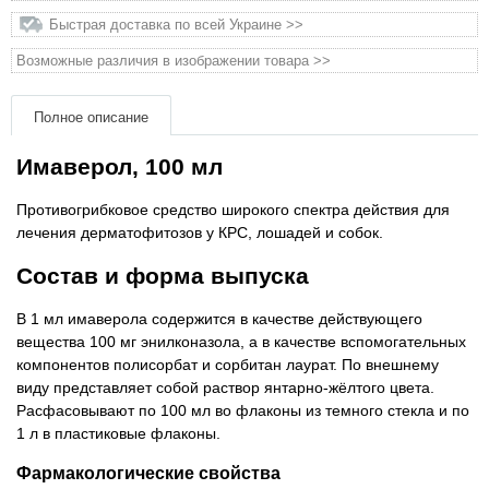
Быстрая доставка по всей Украине >>
Товары для грызунов
Возможные различия в изображении товара >>
Товары для лошадей
Полное описание
Товары для людей
Имаверол, 100 мл
Хозряд - хозтовары оптом
Противогрибковое средство широкого спектра действия для
лечения дерматофитозов у ​​КРС, лошадей и собок.
Популярные зоотовары
Состав и форма выпуска
Архив / Снято с производства
В 1 мл имаверола содержится в качестве действующего
вещества 100 мг энилконазола, а в качестве вспомогательных
компонентов полисорбат и сорбитан лаурат. По внешнему
виду представляет собой раствор янтарно-жёлтого цвета.
Расфасовывают по 100 мл во флаконы из темного стекла и по
1 л в пластиковые флаконы.
Фармакологические свойства