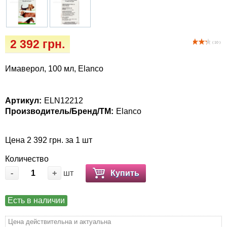
Кігтіточки
Vet Diet Canine Wet – ветеринарные диеты
для собак
Ласощі та корма
2 392 грн.
( 10 )
Лежаки, домики, охлаждая коврики
Имаверол, 100 мл, Elanco
Миски, автокормушки, поилки
Артикул:
ELN12212
Одежда и обувь
Производитель/Бренд/ТМ:
Elanco
Переноски, сумки, клетки
Цена 2 392 грн. за 1 шт
Послеоперационные средства и
Количество
расходные материалы
-
+
шт
Купить
Подарочные сертификаты
Есть в наличии
Товары для голубей
Цена действительна и актуальна