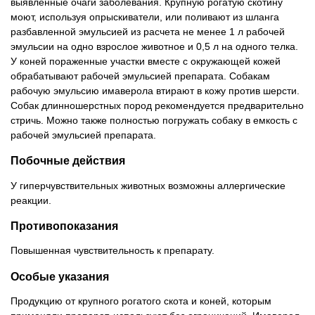
выявленные очаги заболевания. Крупную рогатую скотину
моют, используя опрыскиватели, или поливают из шланга
разбавленной эмульсией из расчета не менее 1 л рабочей
эмульсии на одно взрослое животное и 0,5 л на одного телка.
У коней пораженные участки вместе с окружающей кожей
обрабатывают рабочей эмульсией препарата. Собакам
рабочую эмульсию имаверола втирают в кожу против шерсти.
Собак длинношерстных пород рекомендуется предварительно
стричь. Можно также полностью погружать собаку в емкость с
рабочей эмульсией препарата.
Побочные действия
У гиперчувствительных животных возможны аллергические
реакции.
Противопоказания
Повышенная чувствительность к препарату.
Особые указания
Продукцию от крупного рогатого скота и коней, которым