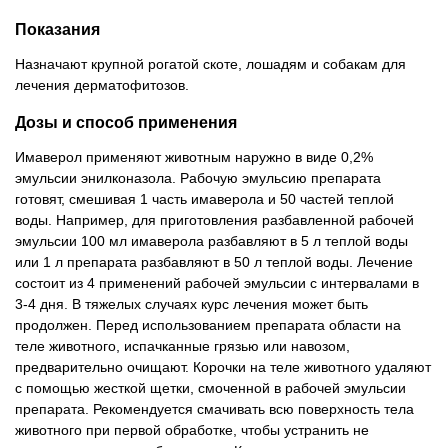
Показания
Назначают крупной рогатой скоте, лошадям и собакам для
лечения дерматофитозов.
Дозы и способ применения
Имаверол применяют животным наружно в виде 0,2%
эмульсии энилконазола. Рабочую эмульсию препарата
готовят, смешивая 1 часть имаверола и 50 частей теплой
воды. Например, для приготовления разбавленной рабочей
эмульсии 100 мл имаверола разбавляют в 5 л теплой воды
или 1 л препарата разбавляют в 50 л теплой воды. Лечение
состоит из 4 применений рабочей эмульсии с интервалами в
3-4 дня. В тяжелых случаях курс лечения может быть
продолжен. Перед использованием препарата области на
теле животного, испачканные грязью или навозом,
предварительно очищают. Корочки на теле животного удаляют
с помощью жесткой щетки, смоченной в рабочей эмульсии
препарата. Рекомендуется смачивать всю поверхность тела
животного при первой обработке, чтобы устранить не