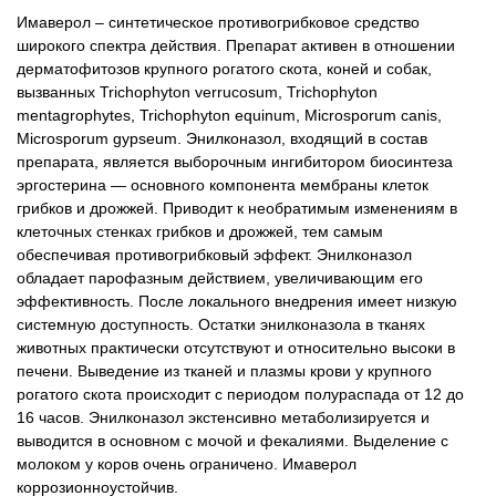
Имаверол – синтетическое противогрибковое средство
широкого спектра действия. Препарат активен в отношении
дерматофитозов крупного рогатого скота, коней и собак,
вызванных Trichophyton verrucosum, Trichophyton
mentagrophytes, Trichophyton equinum, Microsporum canis,
Microsporum gypseum. Энилконазол, входящий в состав
препарата, является выборочным ингибитором биосинтеза
эргостерина — основного компонента мембраны клеток
грибков и дрожжей. Приводит к необратимым изменениям в
клеточных стенках грибков и дрожжей, тем самым
обеспечивая противогрибковый эффект. Энилконазол
обладает парофазным действием, увеличивающим его
эффективность. После локального внедрения имеет низкую
системную доступность. Остатки энилконазола в тканях
животных практически отсутствуют и относительно высоки в
печени. Выведение из тканей и плазмы крови у крупного
рогатого скота происходит с периодом полураспада от 12 до
16 часов. Энилконазол экстенсивно метаболизируется и
выводится в основном с мочой и фекалиями. Выделение с
молоком у коров очень ограничено. Имаверол
коррозионноустойчив.