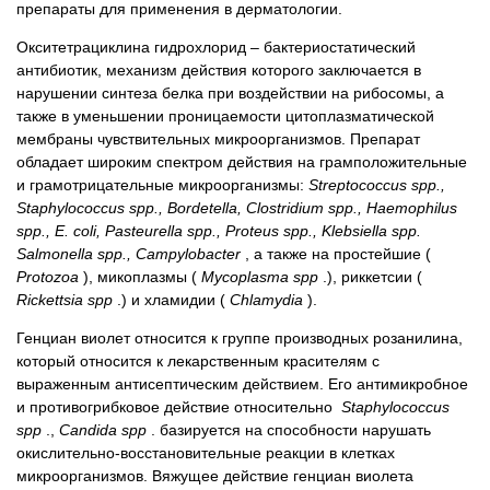
препараты для применения в дерматологии.
Окситетрациклина гидрохлорид – бактериостатический
антибиотик, механизм действия которого заключается в
нарушении синтеза белка при воздействии на рибосомы, а
также в уменьшении проницаемости цитоплазматической
мембраны чувствительных микроорганизмов. Препарат
обладает широким спектром действия на грамположительные
и грамотрицательные микроорганизмы:
Streptococcus spp.,
Staphylococcus spp., Bordetella, Clostridium spp., Haemophilus
spp., E. coli, Pasteurella spp., Proteus spp., Klebsiella spp.
Salmonella spp., Campylobacter
, а также на простейшие (
Protozoa
), микоплазмы (
Mycoplasma spp
.), риккетсии (
Rickettsia spp
.) и хламидии (
Chlamydia
).
Генциан виолет относится к группе производных розанилина,
который относится к лекарственным красителям с
выраженным антисептическим действием. Его антимикробное
и противогрибковое действие относительно
Staphylococcus
spp
.,
Candida spp
. базируется на способности нарушать
окислительно-восстановительные реакции в клетках
микроорганизмов. Вяжущее действие генциан виолета