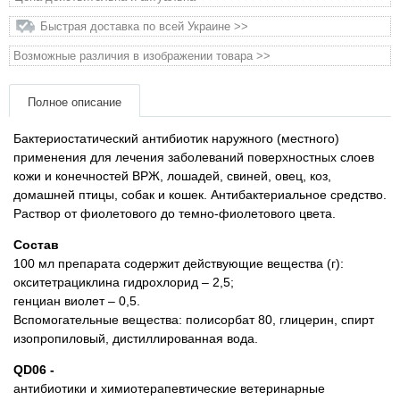
Товари для голубів
Быстрая доставка по всей Украине >>
Товари для гризунів
Возможные различия в изображении товара >>
Товари для коней
Полное описание
Бактериостатический антибиотик наружного (местного)
Товари для людей
применения для лечения заболеваний поверхностных слоев
кожи и конечностей ВРЖ, лошадей, свиней, овец, коз,
Хозряд - хозтовары оптом
домашней птицы, собак и кошек. Антибактериальное средство.
Раствор от фиолетового до темно-фиолетового цвета.
Популярные зоотовары
Состав
100 мл препарата содержит действующие вещества (г):
Архив / Снято с производства
окситетрациклина гидрохлорид – 2,5;
генциан виолет – 0,5.
Вспомогательные вещества: полисорбат 80, глицерин, спирт
изопропиловый, дистиллированная вода.
QD06 -
антибиотики и химиотерапевтические ветеринарные