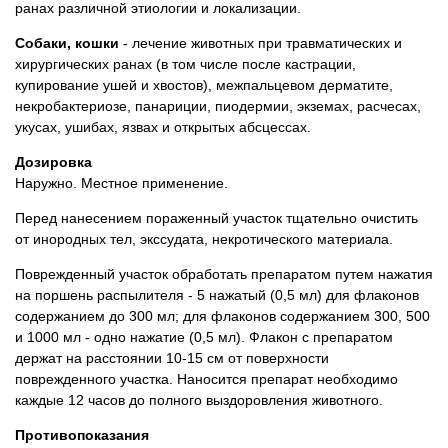
ранах различной этиологии и локализации.
Собаки, кошки
- лечение животных при травматических и
хирургических ранах (в том числе после кастрации,
купирование ушей и хвостов), межпальцевом дерматите,
некробактериозе, панариции, пиодермии, экземах, расчесах,
укусах, ушибах, язвах и открытых абсцессах.
Дозировка
Наружно. Местное применение.
Перед нанесением пораженный участок тщательно очистить
от инородных тел, экссудата, некротического материала.
Поврежденный участок обработать препаратом путем нажатия
на поршень распылителя - 5 нажатый (0,5 мл) для флаконов
содержанием до 300 мл; для флаконов содержанием 300, 500
и 1000 мл - одно нажатие (0,5 мл). Флакон с препаратом
держат на расстоянии 10-15 см от поверхности
поврежденного участка. Наносится препарат необходимо
каждые 12 часов до полного выздоровления животного.
Противопоказания