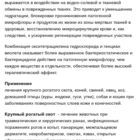
выражается в воздействии на водно-солевой и тканевой
обмены в поврежденных тканях. Это приводит к уменьшению
гидратации, блокировки проникновения патогенной
микрофлоры и продуктов их жизни из зоны мертвых тканей в
здоровые, восстановлению микроциркуляции крови и, как
следствие, к ускорению регенерации поврежденных участков.
Комбинация окситетрациклина гидрохлорида и генциан
виолета оказывает более выраженное бактериостатическое и
бактерицидное действие на патогенную микрофлору, чем
каждое вещество в отдельности, обеспечивая более высокий
терапевтический эффект.
Применение
лечения крупного рогатого скота, коней, свиней, овец, коз,
домашней птицы (куры, индюки, гуси, утки), собак и кошек при
заболеваниях поверхностных слоев кожи и конечностей.
Крупный рогатый скот
- лечение животных при
травматических и хирургических ранах, инфекционных
поражениях рогов и копыт, панариции, межпальцевом
дерматите, некробактериозе, ожогах, язвах, открытых