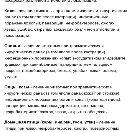
абсцессах различной этиологии и локализации.
Кони
- лечение животных при травматических и хирургических
ранах (в том числе после кастрации), инфекционных
поражениях копыт, панариции, некробактериозе, ожогах,
язвах, ушибах, открытых абсцессах различной этиологии и
локализации.
Свиньи
- лечение животных при травматических и
хирургических ранах (в том числе после кастрации),
инфекционных поражениях копыт, экссудативном эпидермите,
травмах при каннибализме, панариции, межпальцевом
некрозе, некробактериозе, ожогах, ушибах, язвах, экземе,
укусах.
Овцы, козы
- лечение животных при травматических и
хирургических ранах (в том числе ранах кожи при стрижке),
инфекционных поражениях рогов и копыт (копытная гниль),
панариции, межпальцевом дерматите, флегмонах,
некробактериозе, ожогах, язвах, открытых абсцессах.
Домашняя птица (куры, индюки, гуси, утки)
- лечение
птицы при язвах, некробактериозе, ожогах, поверхностных