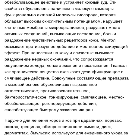
обезболивающее действие и устраняет кожный зуд. Эти
свойства обусловлены наличием в молекуле камфоры
функционально активной молекулы кислорода, которая
обладает высоким окислительным потенциалом, нарушает
клеточные мембраны микроорганизмов, разрушает много
активных соединений, вызывающих воспаление, боль и
раздражение чувствительных рецепторов кожи. Ментол
оказывает противозудное действие и местноанестезирующий
эффект. При нанесении на кожу и слизистые вызывает
раздражение нервных окончаний, что сопровождается
ощущением холода, легкого жжения и покалывания. Гваякол
как органическое вещество оказывает дезинфицирующее и
смягчающее действие. Совокупные составляющие препарата
в мазевой основе обусловливают выраженное
антисептическое, противовоспалительное,
бактериостатическое, тонизирующее, смягчающее, местно-
обезболивающее, регенерирующее действия,
способствующее быстрому заживлению ран.
Наружно для лечения коров и коз при царапинах, порезах,
ожогах, трещинах, обморожениях кожи вымени, диек;
дерматитах. Эмульсию используют для ежедневного ухода за