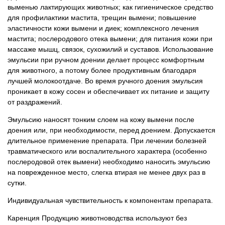
выменью лактирующих животных; как гигиеническое средство
для профилактики мастита, трещин вымени; повышение
эластичности кожи вымени и диек; комплексного лечения
мастита; послеродового отека вымени; для питания кожи при
массаже мышц, связок, сухожилий и суставов. Использование
эмульсии при ручном доении делает процесс комфортным
для животного, а потому более продуктивным благодаря
лучшей молокоотдаче. Во время ручного доения эмульсия
проникает в кожу сосен и обеспечивает их питание и защиту
от раздражений.
Эмульсию наносят тонким слоем на кожу вымени после
доения или, при необходимости, перед доением. Допускается
длительное применение препарата. При лечении болезней
травматического или воспалительного характера (особенно
послеродовой отек вымени) необходимо наносить эмульсию
на поврежденное место, слегка втирая не менее двух раз в
сутки.
Индивидуальная чувствительность к компонентам препарата.
Каренция Продукцию животноводства используют без