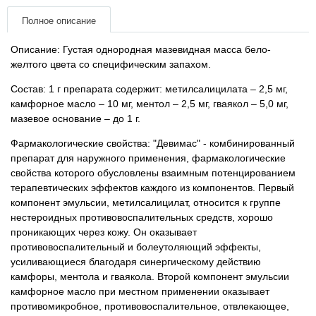
Товари для голубів
Полное описание
Товари для гризунів
Описание: Густая однородная мазевидная масса бело-
желтого цвета со специфическим запахом.
Товары для лошадей
Состав: 1 г препарата содержит: метилсалицилата – 2,5 мг,
камфорное масло – 10 мг, ментол – 2,5 мг, гваякол – 5,0 мг,
Товары для людей
мазевое основание – до 1 г.
Фармакологические свойства: "Девимас" - комбинированный
Хозряд - хозтовары оптом
препарат для наружного применения, фармакологические
свойства которого обусловлены взаимным потенцированием
Популярные зоотовары
терапевтических эффектов каждого из компонентов. Первый
компонент эмульсии, метилсалицилат, относится к группе
нестероидных противовоспалительных средств, хорошо
Архив / Снято с производства
проникающих через кожу. Он оказывает
противовоспалительный и болеутоляющий эффекты,
усиливающиеся благодаря синергическому действию
камфоры, ментола и гваякола. Второй компонент эмульсии
камфорное масло при местном применении оказывает
противомикробное, противовоспалительное, отвлекающее,