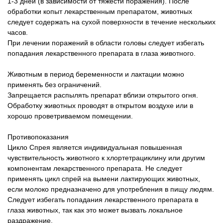
1-3 дней (в зависимости от тяжести поражения). После
обработки копыт лекарственным препаратом, животных
следует содержать на сухой поверхности в течение нескольких
часов.
При лечении поражений в области головы следует избегать
попадания лекарственного препарата в глаза животного.
Животным в период беременности и лактации можно
применять без ограничений.
Запрещается распылять препарат вблизи открытого огня.
Обработку животных проводят в открытом воздухе или в
хорошо проветриваемом помещении.
Противопоказания
Цикло Спрея является индивидуальная повышенная
чувствительность животного к хлортетрациклину или другим
компонентам лекарственного препарата. Не следует
применять цикл спрей на вымени лактирующих животных,
если молоко предназначено для употребления в пищу людям.
Следует избегать попадания лекарственного препарата в
глаза животных, так как это может вызвать локальное
раздражение.