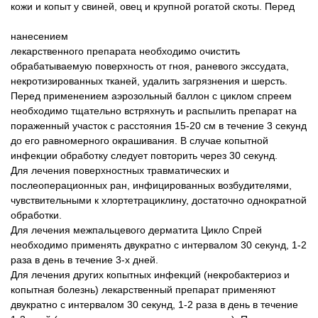
кожи и копыт у свиней, овец и крупной рогатой скоты. Перед
нанесением
лекарственного препарата необходимо очистить
обрабатываемую поверхность от гноя, раневого экссудата,
некротизированных тканей, удалить загрязнения и шерсть.
Перед применением аэрозольный баллон с циклом спреем
необходимо тщательно встряхнуть и распылить препарат на
пораженный участок с расстояния 15-20 см в течение 3 секунд
до его равномерного окрашивания. В случае копытной
инфекции обработку следует повторить через 30 секунд.
Для лечения поверхностных травматических и
послеоперационных ран, инфицированных возбудителями,
чувствительными к хлортетрациклину, достаточно однократной
обработки.
Для лечения межпальцевого дерматита Цикло Спрей
необходимо применять двукратно с интервалом 30 секунд, 1-2
раза в день в течение 3-х дней.
Для лечения других копытных инфекций (некробактериоз и
копытная болезнь) лекарственный препарат применяют
двукратно с интервалом 30 секунд, 1-2 раза в день в течение