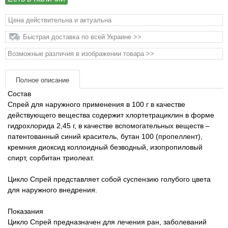
Товари для голубів
Цена действительна и актуальна
Товари для гризунів
Быстрая доставка по всей Украине >>
Возможные различия в изображении товара >>
Товары для лошадей
Полное описание
Товары для людей
Состав
Спрей для наружного применения в 100 г в качестве
Хозряд - хозтовары оптом
действующего вещества содержит хлортетрациклин в форме
гидрохлорида 2,45 г, в качестве вспомогательных веществ –
Популярные зоотовары
патентованный синий краситель, бутан 100 (пропеллент),
кремния диоксид коллоидный безводный, изопропиловый
спирт, сорбитан триолеат.
Архив / Снято с производства
Цикло Спрей представляет собой суспензию голубого цвета
для наружного внедрения.
Показания
Цикло Спрей предназначен для лечения ран, заболеваний