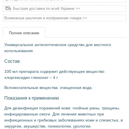
Быстрая доставка по всей Украине >>
Товары для грызунов
Возможные различия в изображении товара >>
Товары для лошадей
Полное описание
Товары для людей
Универсальное антисептическое средство для местного
использования.
Хозряд - хозтовары оптом
Состав
Популярные зоотовары
100 мл препарата содержит действующее вещество:
хлоргексидин глюконат – 4 г.
Архив / Снято с производства
Вспомогательные вещества: очищенная вода.
Показания к применению
Для дезинфекции поражений кожи: гнойные раны, трещины,
инфицированные ожоги. Для лечения животных при
инфекционных и грибковых заболеваниях кожи и слизистых, в
хирургии, акушерстве, гинекологии, урологии.