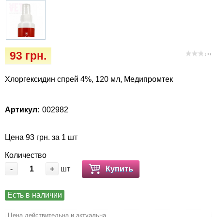
Кігтіточки
Vet Diet Canine Wet – ветеринарные диеты
для собак
Ласощі та корма
Лежаки, домики, охлаждая коврики
93 грн.
( 0 )
Миски, автокормушки, поилки
Хлоргексидин спрей 4%, 120 мл, Медипромтек
Одежда и обувь
Артикул:
002982
Переноски, сумки, клетки
Цена 93 грн. за 1 шт
Послеоперационные средства и
Количество
расходные материалы
-
+
шт
Купить
Подарочные сертификаты
Есть в наличии
Товары для голубей
Цена действительна и актуальна