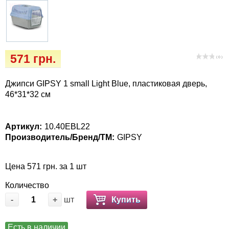
Кігтіточки
Vet Diet Canine Wet - ветеринарные диеты
для собак
Ласощі та корма
Лежаки, будиночки, охолоджуючи
571 грн.
( 0 )
килимки
Джипси GIPSY 1 small Light Blue, пластиковая дверь,
Миски, автогодівниці, поілки
46*31*32 см
Одяг та взуття
Артикул:
10.40EBL22
Производитель/Бренд/ТМ:
GIPSY
Переноски, сумки, клітки
Цена 571 грн. за 1 шт
Післяопераційні засоби та витратні
матеріали
Количество
-
+
шт
Купить
Подарункові сертифікати
Есть в наличии