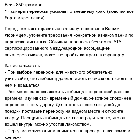
Вес - 850 граммов
* Размеры переноски указаны по внешнему краю (включая все
борта и крепления).
Перед тем как отправиться в авиапутешествие с Вашим
любимцем, уточните требования конкретной авиакомпании по
перевозке животных. Обычная переноска без замка IATA,
сертифицированного международной ассоциацией
авиаперевозчиков, может не пройти контроль в аэропорту.
Как использовать
- При выборе переноски для животного обязательно
учитывайте, что любимец должен иметь возможность стоять в
нем и вращаться
- Рекомендовано ознакомить любимца с переноской раньше
времени: изучив свой временный домик, животное спокойнее
перенесет в нем дорогу. Для этого за несколько дней до
поездки поставьте переноску на видном месте и откройте
дверцу. Поощрить любимца или вознаградить за то, что он
вошел внутрь, можно угостив лакомством.
- Перед использованием внимательно проверьте все замки и
крепежи