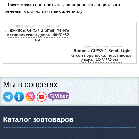
. Также можно постелить на дно переноски специальные
пеленки, отлично впитывающие влагу.
предыдущий товар раздела:
← Джипсы GIPSY 1 Small Yellow,
металлическая дверь, 46*31*32
см
следующий товар раздела:
Джипсы GIPSY 1 Small Light
Green переноска, пластиковая
дверь, 46*31*32 см →
Мы в соцсетях
Каталог зоотоваров