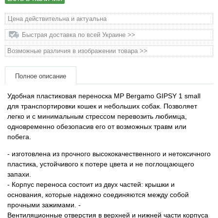
Товары для голубей
Цена действительна и актуальна
Товары для грызунов
Быстрая доставка по всей Украине >>
Возможные различия в изображении товара >>
Товары для лошадей
Полное описание
Товары для людей
Удобная пластиковая переноска MP Bergamo GIPSY 1 small
Хозряд - хозтовары оптом
для транспортировки кошек и небольших собак. Позволяет
легко и с минимальным стрессом перевозить любимца,
одновременно обезопасив его от возможных травм или
Популярные зоотовары
побега.
Архив / Снято с производства
- изготовлена ​​из прочного высококачественного и нетоксичного
пластика, устойчивого к потере цвета и не поглощающего
запахи.
- Корпус переноса состоит из двух частей: крышки и
основания, которые надежно соединяются между собой
прочными зажимами.
-
Вентиляционные отверстия в верхней и нижней части корпуса