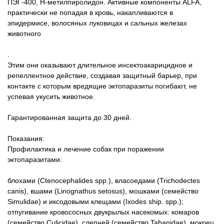
ПЭГ-400, Н-метилпиролидон.
Активные компоненты ALFA,
практически не попадая в кровь, накапливаются в
эпидермисе, волосяных луковицах и сальных железах
животного
.
Этим они оказывают длительное инсектоакарицидное и
репеллентное действие, создавая защитный барьер, при
контакте с которым вредящие эктопаразиты погибают, не
успевая укусить животное.
Гарантированная защита до 30 дней.
Показания:
Профилактика и лечение собак при поражении
эктопаразитами:
блохами (Ctenocephalides spp.), власоедами (Trichodectes
canis), вшами (Linognathus setosus), мошками (семейство
Simulidae) и иксодовыми клещами (Ixodes ship. spp.);
отпугивание кровососных двукрылых насекомых: комаров
(семейство Culicidae), слепней (семейство Tabanidae), мокрец