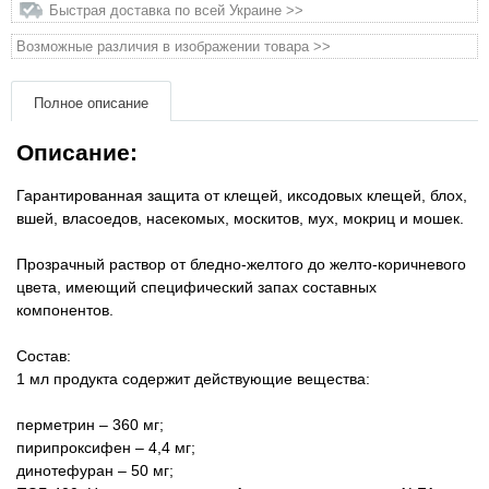
Быстрая доставка по всей Украине >>
Товары для грызунов
Возможные различия в изображении товара >>
Товары для лошадей
Полное описание
Описание:
Товары для людей
Гарантированная защита от клещей, иксодовых клещей, блох,
Хозряд - хозтовары оптом
вшей, власоедов, насекомых, москитов, мух, мокриц и мошек.
Популярные зоотовары
Прозрачный раствор от бледно-желтого до желто-коричневого
цвета, имеющий специфический запах составных
компонентов.
Архив / Снято с производства
Состав:
1 мл продукта содержит действующие вещества:
перметрин – 360 мг;
пирипроксифен – 4,4 мг;
динотефуран – 50 мг;