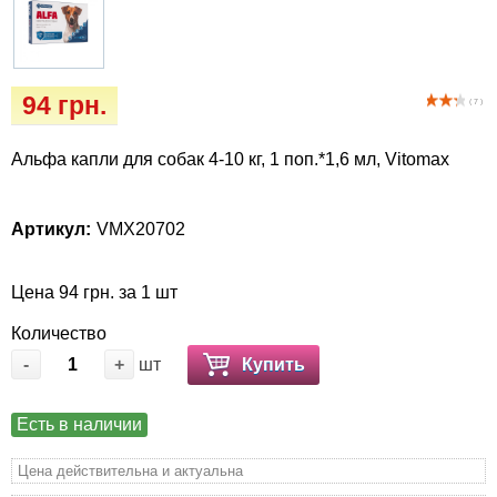
Когтиточки
Vet Diet Canine Wet – ветеринарные диеты
для собак
Лакомство и корма
94 грн.
( 7 )
Лежаки, домики, охлаждая коврики
Альфа капли для собак 4-10 кг, 1 поп.*1,6 мл, Vitomax
Миски, автокормушки, поилки
Одежда и обувь
Артикул:
VMX20702
Переноски, сумки, клетки
Цена 94 грн. за 1 шт
Количество
Послеоперационные средства и
-
+
шт
Купить
расходные материалы
Подарочные сертификаты
Есть в наличии
Цена действительна и актуальна
Товары для голубей