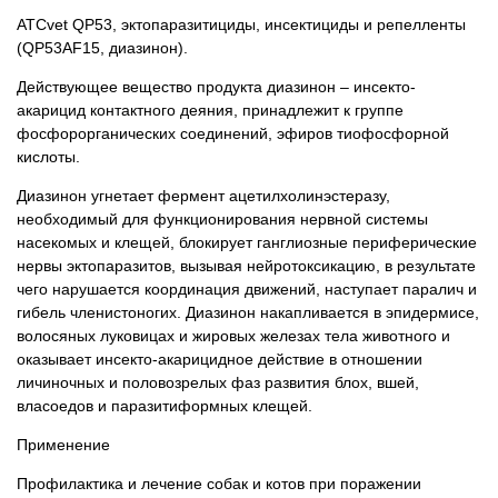
ATCvet QP53, эктопаразитициды, инсектициды и репелленты
(QP53AF15, диазинон).
Действующее вещество продукта диазинон – инсекто-
акарицид контактного деяния, принадлежит к группе
фосфорорганических соединений, эфиров тиофосфорной
кислоты.
Диазинон угнетает фермент ацетилхолинэстеразу,
необходимый для функционирования нервной системы
насекомых и клещей, блокирует ганглиозные периферические
нервы эктопаразитов, вызывая нейротоксикацию, в результате
чего нарушается координация движений, наступает паралич и
гибель членистоногих. Диазинон накапливается в эпидермисе,
волосяных луковицах и жировых железах тела животного и
оказывает инсекто-акарицидное действие в отношении
личиночных и половозрелых фаз развития блох, вшей,
власоедов и паразитиформных клещей.
Применение
Профилактика и лечение собак и котов при поражении