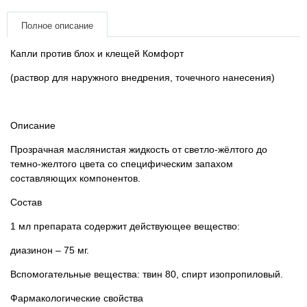
Товары для голубей
Полное описание
Товары для грызунов
Капли против блох и клещей Комфорт
Товары для лошадей
(раствор для наружного внедрения, точечного нанесения)
Товары для людей
Описание
Хозряд - хозтовары оптом
Прозрачная маслянистая жидкость от светло-жёлтого до
темно-желтого цвета со специфическим запахом
составляющих компонентов.
Популярные зоотовары
Состав
Архив / Снято с производства
1 мл препарата содержит действующее вещество:
диазинон – 75 мг.
Вспомогательные вещества: твин 80, спирт изопропиловый.
Фармакологические свойства