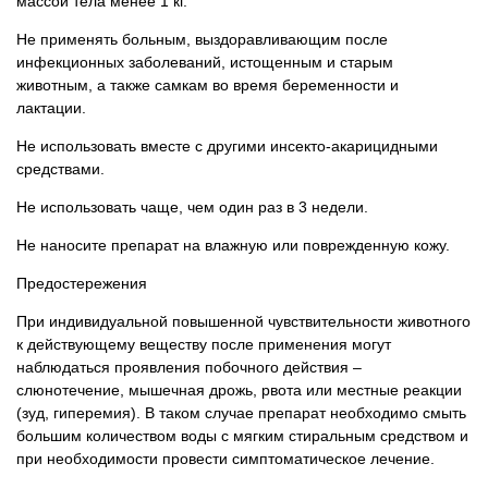
массой тела менее 1 кг.
Не применять больным, выздоравливающим после
инфекционных заболеваний, истощенным и старым
животным, а также самкам во время беременности и
лактации.
Не использовать вместе с другими инсекто-акарицидными
средствами.
Не использовать чаще, чем один раз в 3 недели.
Не наносите препарат на влажную или поврежденную кожу.
Предостережения
При индивидуальной повышенной чувствительности животного
к действующему веществу после применения могут
наблюдаться проявления побочного действия –
слюнотечение, мышечная дрожь, рвота или местные реакции
(зуд, гиперемия). В таком случае препарат необходимо смыть
большим количеством воды с мягким стиральным средством и
при необходимости провести симптоматическое лечение.