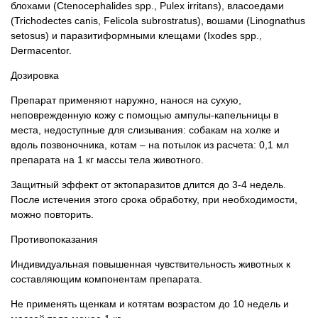
блохами (Ctenocephalides spp., Pulex irritans), власоедами
(Trichodectes canis, Felicola subrostratus), вошами (Linognathus
setosus) и паразитиформными клещами (Ixodes spp.,
Dermacentor.
Дозировка
Препарат применяют наружно, нанося на сухую,
неповрежденную кожу с помощью ампулы-капельницы в
места, недоступные для слизывания: собакам на холке и
вдоль позвоночника, котам – на потылок из расчета: 0,1 мл
препарата на 1 кг массы тела животного.
Защитный эффект от эктопаразитов длится до 3-4 недель.
После истечения этого срока обработку, при необходимости,
можно повторить.
Противопоказания
Индивидуальная повышенная чувствительность животных к
составляющим компонентам препарата.
Не применять щенкам и котятам возрастом до 10 недель и