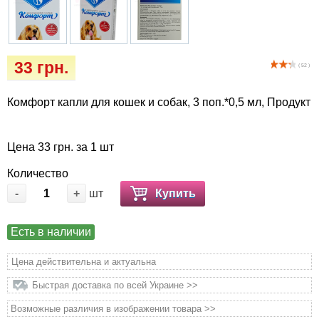
Кігтіточки
Vet Diet Canine Wet - ветеринарные диеты
для собак
Ласощі та корма
33 грн.
( 52 )
Лежаки, будиночки, охолоджуючи
килимки
Комфорт капли для кошек и собак, 3 поп.*0,5 мл, Продукт
Миски, автогодівниці, поілки
Цена 33 грн. за 1 шт
Одяг та взуття
Количество
-
+
шт
Купить
Переноски, сумки, клітки
Есть в наличии
Послеоперационные средства и
расходные материалы
Цена действительна и актуальна
Быстрая доставка по всей Украине >>
Подарочные сертификаты
Возможные различия в изображении товара >>