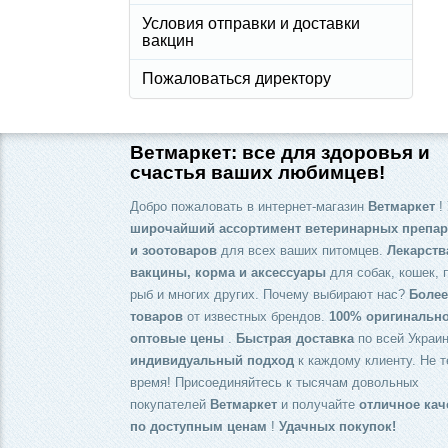
Условия отправки и доставки
вакцин
Пожаловаться директору
Ветмаркет: все для здоровья и
счастья ваших любимцев!
Добро пожаловать в интернет-магазин
Ветмаркет
! 
широчайший ассортимент ветеринарных препар
и зоотоваров
для всех ваших питомцев.
Лекарств
вакцины, корма и аксессуары
для собак, кошек, 
рыб и многих других. Почему выбирают нас?
Более
товаров
от известных брендов.
100% оригинальн
оптовые цены
.
Быстрая доставка
по всей Украин
индивидуальный подход
к каждому клиенту. Не т
время! Присоединяйтесь к тысячам довольных
покупателей
Ветмаркет
и получайте
отличное кач
по доступным ценам
!
Удачных покупок!