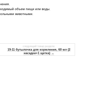
знения.
обходимый объем пищи или воды.
больными животными.
следующий товар раздела:
19-11 бутылочка для кормления, 60 мл (2
насадки+1 щетка) →