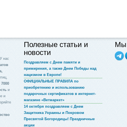
Полезные статьи и
Мы 
новости
У нас
Поздравляем с Днем памяти и
атов
примирения, а также Днем Победы над
а,
нацизмом в Европе!
птиц,
ОФИЦИАЛЬНЫЕ ПРАВИЛА по
 7000
приобретению и использованию
ость
и
подарочных сертификатов в интернет-
е и
магазине «Ветмаркет»
еряйте
14 октября поздравляем с Днем
Защитника Украины и Покровом
ество
Пресвятой Богородицы! Праздничные
акции