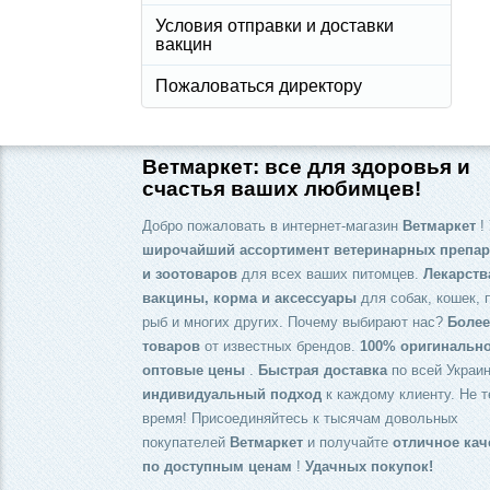
Условия отправки и доставки
вакцин
Пожаловаться директору
Ветмаркет: все для здоровья и
счастья ваших любимцев!
Добро пожаловать в интернет-магазин
Ветмаркет
! 
широчайший ассортимент ветеринарных препар
и зоотоваров
для всех ваших питомцев.
Лекарств
вакцины, корма и аксессуары
для собак, кошек, 
рыб и многих других. Почему выбирают нас?
Более
товаров
от известных брендов.
100% оригинальн
оптовые цены
.
Быстрая доставка
по всей Украин
индивидуальный подход
к каждому клиенту. Не т
время! Присоединяйтесь к тысячам довольных
покупателей
Ветмаркет
и получайте
отличное кач
по доступным ценам
!
Удачных покупок!