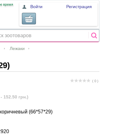
ое время
Войти
Регистрация
и
Лежаки
29)
( 0 )
- 152.50 грн.)
коричневый (66*57*29)
2920