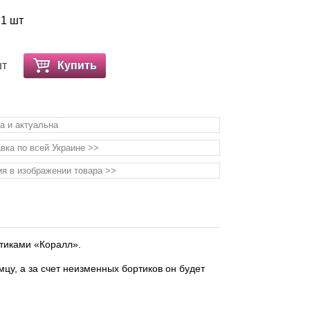
 1 шт
шт
Купить
а и актуальна
вка по всей Украине >>
я в изображении товара >>
тиками «Коралл».
у, а за счет неизменных бортиков он будет