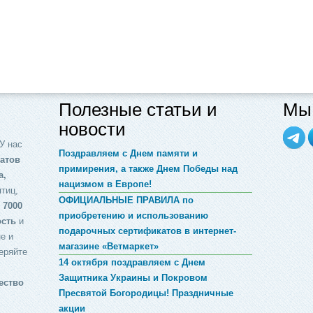
Полезные статьи и
Мы 
новости
У нас
Поздравляем с Днем памяти и
атов
примирения, а также Днем Победы над
а,
нацизмом в Европе!
птиц,
ОФИЦИАЛЬНЫЕ ПРАВИЛА по
 7000
приобретению и использованию
ость
и
подарочных сертификатов в интернет-
е и
магазине «Ветмаркет»
еряйте
14 октября поздравляем с Днем
Защитника Украины и Покровом
ество
Пресвятой Богородицы! Праздничные
акции