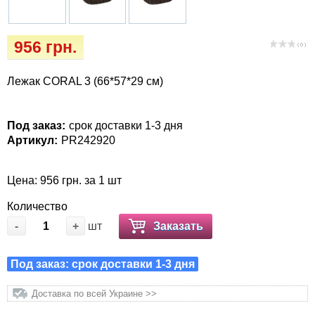
Кігтіточки
Vet Diet Canine Wet - ветеринарные диеты
для собак
Ласощі та корма
956 грн.
( 0 )
Лежаки, будиночки, охолоджуючи
Лежак CORAL 3 (66*57*29 см)
килимки
Миски, автогодівниці, поілки
Под заказ:
срок доставки 1-3 дня
Артикул:
PR242920
Одяг та взуття
Цена: 956 грн. за 1 шт
Переноски, сумки, клітки
Количество
-
+
шт
Заказать
Післяопераційні засоби та витратні
матеріали
Под заказ: срок доставки 1-3 дня
Подарункові сертифікати
Доставка по всей Украине >>