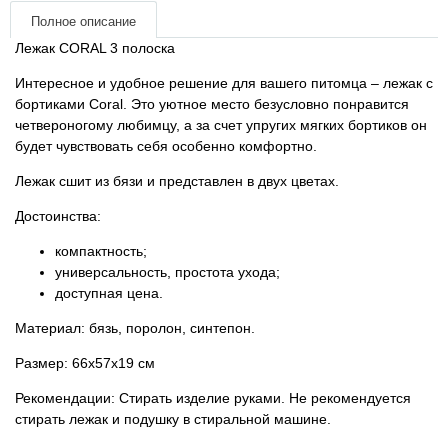
Товари для голубів
Полное описание
Лежак CORAL 3 полоска
Товари для гризунів
Интересное и удобное решение для вашего питомца – лежак с
бортиками Coral. Это уютное место безусловно понравится
Товары для лошадей
четвероногому любимцу, а за счет упругих мягких бортиков он
будет чувствовать себя особенно комфортно.
Товары для людей
Лежак сшит из бязи и представлен в двух цветах.
Хозряд - хозтовары оптом
Достоинства:
компактность;
Популярные зоотовары
универсальность, простота ухода;
доступная цена.
Архив / Снято с производства
Материал: бязь, поролон, синтепон.
Размер: 66х57х19 см
Рекомендации: Стирать изделие руками. Не рекомендуется
стирать лежак и подушку в стиральной машине.