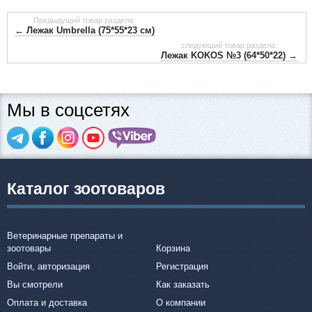
Предыдущий товар раздела:
← Лежак Umbrella (75*55*23 см)
следующий товар раздела:
Лежак KOKOS №3 (64*50*22) →
Мы в соцсетях
Каталог зоотоваров
Ветеринарные препараты и
зоотовары
Корзина
Войти, авторизация
Регистрация
Вы смотрели
Как заказать
Оплата и доставка
О компании