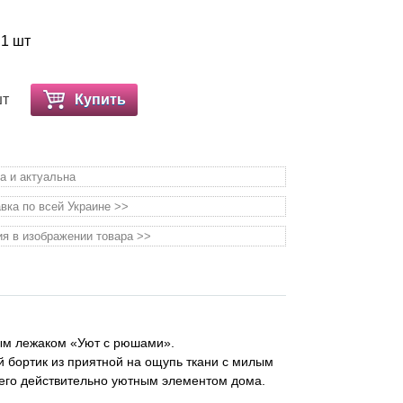
 1 шт
шт
Купить
а и актуальна
вка по всей Украине >>
я в изображении товара >>
ым лежаком «Уют с рюшами».
 бортик из приятной на ощупь ткани с милым
его действительно уютным элементом дома.