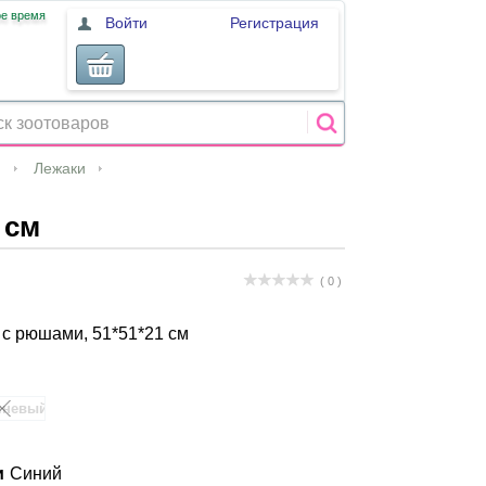
ое время
Войти
Регистрация
и
Лежаки
 см
( 0 )
 с рюшами, 51*51*21 см
чневый
и
Синий