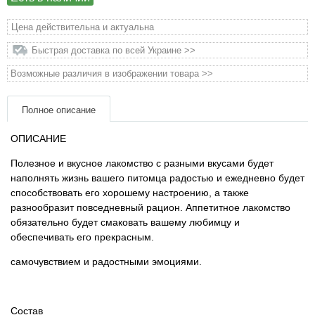
Товары для грызунов
Цена действительна и актуальна
Быстрая доставка по всей Украине >>
Товары для лошадей
Возможные различия в изображении товара >>
Товары для людей
Полное описание
Хозряд - хозтовары оптом
ОПИСАНИЕ
Полезное и вкусное лакомство с разными вкусами будет
Популярные зоотовары
наполнять жизнь вашего питомца радостью и ежедневно будет
способствовать его хорошему настроению, а также
Архив / Снято с производства
разнообразит повседневный рацион. Аппетитное лакомство
обязательно будет смаковать вашему любимцу и
обеспечивать его прекрасным.
самочувствием и радостными эмоциями.
Состав