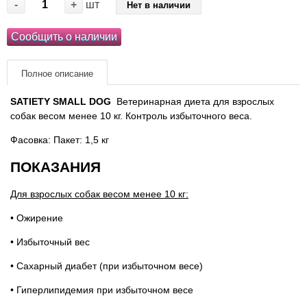
-
+
шт
Нет в наличии
Товары для голубей
Сообщить о наличии
Товары для грызунов
Полное описание
Товары для лошадей
SATIETY SMALL DOG
​​Ветеринарная диета для взрослых
Товары для людей
собак весом менее 10 кг. Контроль избыточного веса.
Фасовка: Пакет: 1,5 кг
Хозряд - хозтовары оптом
ПОКАЗАНИЯ
Популярные зоотовары
Для взрослых собак весом менее 10 кг:
Архив / Снято с производства
• Ожирение
• Избыточный вес
• Сахарный диабет (при избыточном весе)
• Гиперлипидемия при избыточном весе