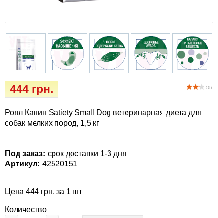
Кігтіточки
Vet Diet Canine Wet - ветеринарные диеты
для собак
Ласощі та корма
Лежаки, будиночки, охолоджуючи
килимки
Миски, автогодівниці, поілки
444 грн.
( 3 )
Одяг та взуття
Роял Канин Satiety Small Dog ветеринарная диета для
собак мелких пород, 1,5 кг
Переноски, сумки, клітки
Под заказ:
срок доставки 1-3 дня
Післяопераційні засоби та витратні
Артикул:
42520151
матеріали
Цена 444 грн. за 1 шт
Подарункові сертифікати
Количество