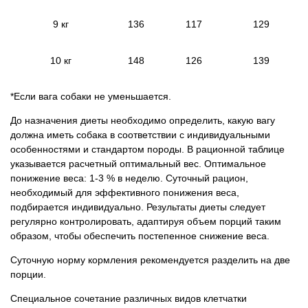
9 кг
136
117
129
10 кг
148
126
139
*Если вага собаки не уменьшается.
До назначения диеты необходимо определить, какую вагу
должна иметь собака в соответствии с индивидуальными
особенностями и стандартом породы. В рационной таблице
указывается расчетный оптимальный вес. Оптимальное
понижение веса: 1-3 % в неделю. Суточный рацион,
необходимый для эффективного понижения веса,
подбирается индивидуально. Результаты диеты следует
регулярно контролировать, адаптируя объем порций таким
образом, чтобы обеспечить постепенное снижение веса.
Суточную норму кормления рекомендуется разделить на две
порции.
Специальное сочетание различных видов клетчатки