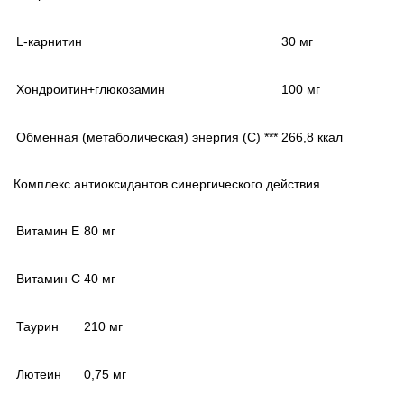
L-карнитин
30 мг
Хондроитин+глюкозамин
100 мг
Обменная (метаболическая) энергия (С) ***
266,8 ккал
Комплекс антиоксидантов синергического действия
Витамин E
80 мг
Витамин C
40 мг
Таурин
210 мг
Лютеин
0,75 мг