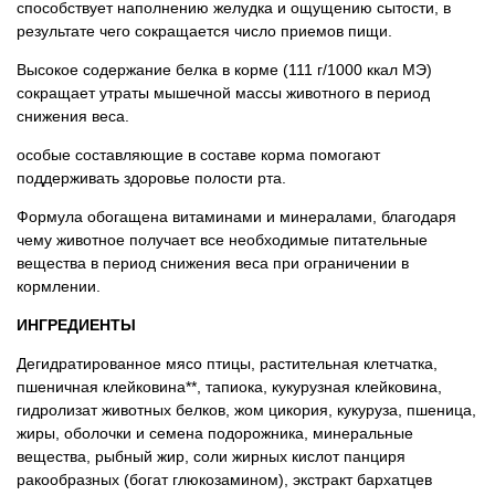
способствует наполнению желудка и ощущению сытости, в
результате чего сокращается число приемов пищи.
Высокое содержание белка в корме (111 г/1000 ккал МЭ)
сокращает утраты мышечной массы животного в период
снижения веса.
особые составляющие в составе корма помогают
поддерживать здоровье полости рта.
Формула обогащена витаминами и минералами, благодаря
чему животное получает все необходимые питательные
вещества в период снижения веса при ограничении в
кормлении.
ИНГРЕДИЕНТЫ
Дегидратированное мясо птицы, растительная клетчатка,
пшеничная клейковина**, тапиока, кукурузная клейковина,
гидролизат животных белков, жом цикория, кукуруза, пшеница,
жиры, оболочки и семена подорожника, минеральные
вещества, рыбный жир, соли жирных кислот панциря
ракообразных (богат глюкозамином), экстракт бархатцев