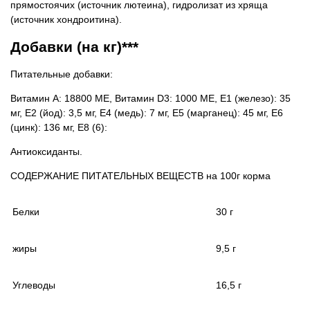
прямостоячих (источник лютеина), гидролизат из хряща
(источник хондроитина).
Добавки (на кг)***
Питательные добавки:
Витамин А: 18800 МЕ, Витамин D3: 1000 МЕ, Е1 (железо): 35
мг, Е2 (йод): 3,5 мг, Е4 (медь): 7 мг, Е5 (марганец): 45 мг, Е6
(цинк): 136 мг, Е8 (6):
Антиоксиданты.
СОДЕРЖАНИЕ ПИТАТЕЛЬНЫХ ВЕЩЕСТВ на 100г корма
Белки
30 г
жиры
9,5 г
Углеводы
16,5 г