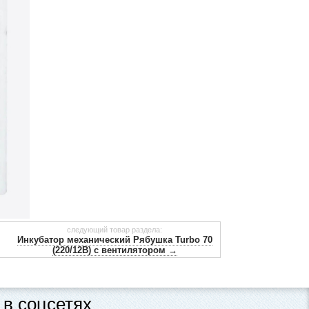
следующий товар раздела:
Инкубатор механический Рябушка Turbo 70
(220/12В) c вентилятором →
в соцсетях