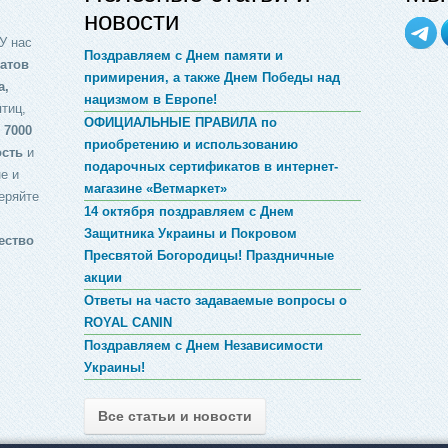
новости
У нас
Поздравляем с Днем памяти и
атов
примирения, а также Днем Победы над
а,
нацизмом в Европе!
птиц,
ОФИЦИАЛЬНЫЕ ПРАВИЛА по
 7000
приобретению и использованию
ость
и
подарочных сертификатов в интернет-
е и
магазине «Ветмаркет»
еряйте
14 октября поздравляем с Днем
Защитника Украины и Покровом
ество
Пресвятой Богородицы! Праздничные
акции
Ответы на часто задаваемые вопросы о
ROYAL CANIN
Поздравляем с Днем Независимости
Украины!
Все статьи и новости