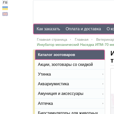
Как заказать
Оплата и доставка
О к
Главная страница
Главная
Ветеринар
Инкубатор механический Наседка ИПМ-70 м
Каталог зоотоваров
Акции, зоотовары со скидкой
Утинка
Аквариумистика
Амуниция и аксессуары
Аптечка
Биостимуляторы для животных