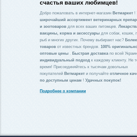
счастья ваших любимцев!
Добро пожаловать в интернет-магазин
Ветмаркет
! 
широчайший ассортимент ветеринарных препар
и зоотоваров
для всех ваших питомцев.
Лекарств
вакцины, корма и аксессуары
для собак, кошек, 
рыб и многих других. Почему выбирают нас?
Более
товаров
от известных брендов.
100% оригинальн
оптовые цены
.
Быстрая доставка
по всей Украин
индивидуальный подход
к каждому клиенту. Не т
время! Присоединяйтесь к тысячам довольных
покупателей
Ветмаркет
и получайте
отличное кач
по доступным ценам
!
Удачных покупок!
Подробнее о компании