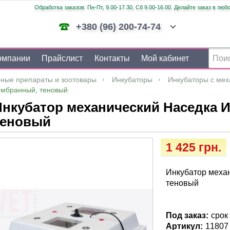
Обработка заказов: Пн-Пт, 9.00-17.30, Сб 9.00-16.00. Делайте заказ в люб
+380 (96) 200-74-74
омпании
Прайслист
Контакты
Мой кабинет
ные препараты и зоотовары
Инкубаторы
Инкубаторы с ме
ембранный, теновый
Инкубатор механический Наседка 
теновый
1 425 грн.
Инкубатор меха
теновый
Под заказ:
срок
Артикул:
11807