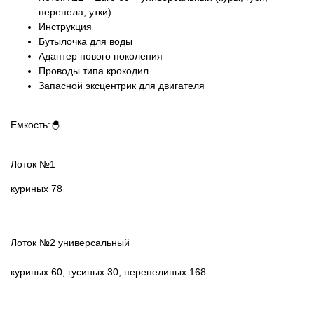
перепела, утки).
Инструкция
Бутылочка для воды
Адаптер нового поколения
Проводы типа крокодил
Запасной эксцентрик для двигателя
Емкость:🐣
Лоток №1
куриных 78
Лоток №2 универсальный
куриных 60, гусиных 30, перепелиных 168.