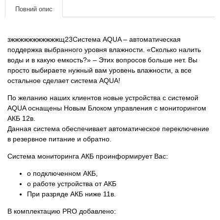
Товари для голубів
Повний опис
Товари для гризунів
зжжжжжжжжжжжщ23Система AQUA – автоматическая
поддержка выбранного уровня влажности. «Сколько налить
Товари для коней
воды и в какую емкость?» – Этих вопросов больше нет. Вы
просто выбираете нужный вам уровень влажности, а все
Товари для людей
остальное сделает система AQUA!
По желанию наших клиентов новые устройства с системой
Хозряд - господарчі товари оптом
AQUA оснащены Новым Блоком управления с мониторингом
АКБ 12в.
Данная система обеспечивает автоматическое переключение
Популярні зоотовари
в резервное питание и обратно.
Архів / Знято з виробництва
Система мониторинга АКБ проинформирует Вас:
о подключенном АКБ,
о работе устройства от АКБ
При разряде АКБ ниже 11в.
В комплектацию PRO добавлено: