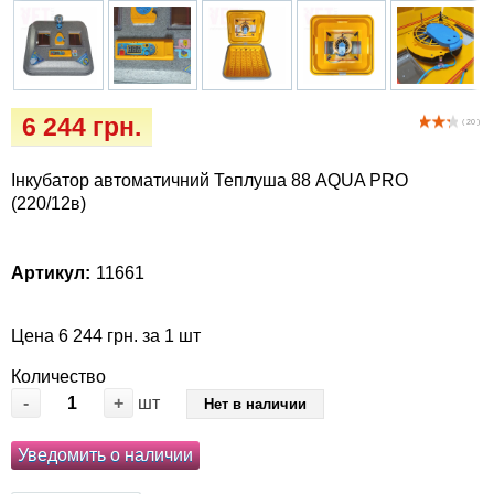
Кігтіточки
Vet Diet Canine Wet - ветеринарные диеты
для собак
Ласощі та корма
Лежаки, будиночки, охолоджуючи
6 244 грн.
( 20 )
килимки
Інкубатор автоматичний Теплуша 88 AQUA PRO
Миски, автогодівниці, поілки
(220/12в)
Одяг та взуття
Артикул:
11661
Переноски, сумки, клітки
Цена 6 244 грн. за 1 шт
Післяопераційні засоби та витратні
Количество
матеріали
-
+
шт
Нет в наличии
Подарункові сертифікати
Уведомить о наличии