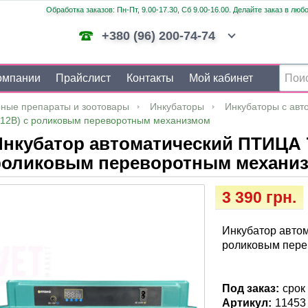
Обработка заказов: Пн-Пт, 9.00-17.30, Сб 9.00-16.00. Делайте заказ в люб
+380 (96) 200-74-74
омпании
Прайслист
Контакты
Мой кабинет
ные препараты и зоотовары
Инкубаторы
Инкубаторы с авт
/12В) с роликовым переворотным механизмом
нкубатор автоматический ПТИЦА 70
роликовым переворотным механи
3 390 грн.
Инкубатор автом
роликовым пер
Под заказ:
срок
Артикул:
11453