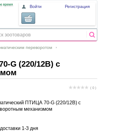
ое время
Войти
Регистрация
оматическим переворотом
-G (220/12В) с
змом
( 0 )
атический ПТИЦА 70-G (220/12В) с
еворотным механизмом
 доставки 1-3 дня