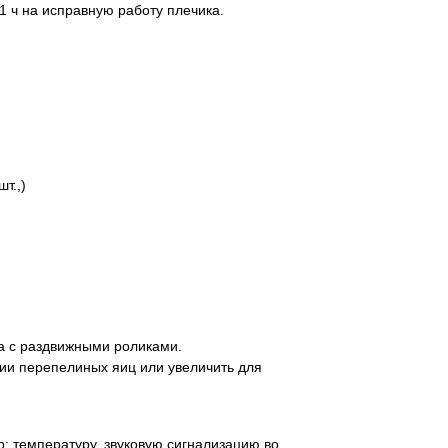
 ч на исправную работу плечика.
т.,)
а с раздвижными роликами.
ии перепелиных яиц или увеличить для
 температуру, звуковую сигнализацию во