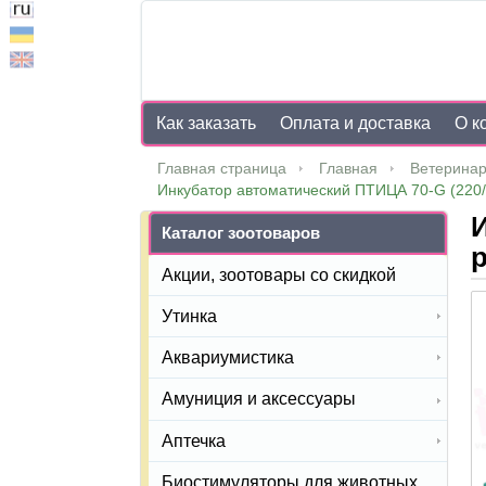
Как заказать
Оплата и доставка
О к
Главная страница
Главная
Ветеринар
Инкубатор автоматический ПТИЦА 70-G (220
И
Каталог зоотоваров
Акции, зоотовары со скидкой
Утинка
Аквариумистика
Амуниция и аксессуары
Аптечка
Биостимуляторы для животных