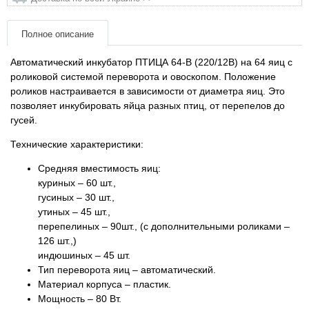
Товары для грызунов
Полное описание
Товары для лошадей
Автоматический инкубатор ПТИЦА 64-В (220/12В) на 64 яиц с
роликовой системой переворота и овоскопом. Положение
роликов настраивается в зависимости от диаметра яиц. Это
Товары для людей
позволяет инкубировать яйца разных птиц, от перепелов до
гусей.
Хозряд - хозтовары оптом
Технические характеристики:
Популярные зоотовары
Средняя вместимость яиц:
куриных – 60 шт.,
гусиных – 30 шт.,
Архив / Снято с производства
утиных – 45 шт.,
перепелиных – 90шт., (с дополнительными роликами –
126 шт.,)
индюшиных – 45 шт.
Тип переворота яиц – автоматический.
Материал корпуса – пластик.
Мощность – 80 Вт.