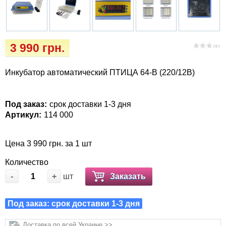
Кігтіточки
Vet Diet Canine Wet – ветеринарные диеты
для собак
Ласощі та корма
3 990 грн.
( 0 )
Лежаки, домики, охлаждая коврики
Инкубатор автоматический ПТИЦА 64-В (220/12В)
Миски, автокормушки, поилки
Одежда и обувь
Под заказ:
срок доставки 1-3 дня
Артикул:
114 000
Переноски, сумки, клетки
Цена 3 990 грн. за 1 шт
Послеоперационные средства и
Количество
расходные материалы
-
+
шт
Заказать
Подарочные сертификаты
Под заказ: срок доставки 1-3 дня
Товары для голубей
Доставка по всей Украине >>