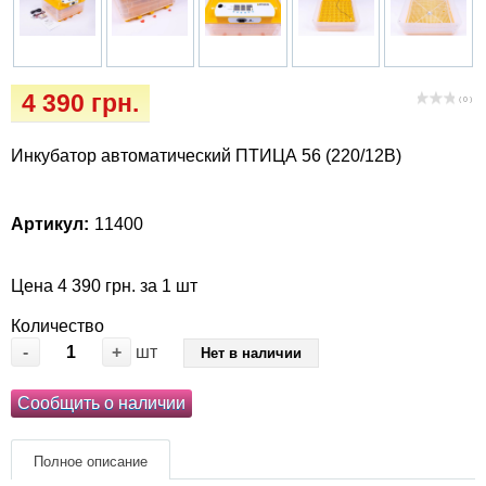
Когтиточки
Vet Diet Canine Wet – ветеринарные диеты
для собак
Лакомство и корма
4 390 грн.
( 0 )
Лежаки, домики, охлаждая коврики
Инкубатор автоматический ПТИЦА 56 (220/12В)
Миски, автокормушки, поилки
Одежда и обувь
Артикул:
11400
Переноски, сумки, клетки
Цена 4 390 грн. за 1 шт
Количество
Послеоперационные средства и
-
+
шт
Нет в наличии
расходные материалы
Сообщить о наличии
Подарочные сертификаты
Полное описание
Товары для голубей