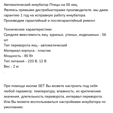
Автоматический инкубатор Птицы на 56 яиц.
Товары для грызунов
Являясь прямыми дистрибьюторами производителя, мы даем
гарантию 1 год на исправную работу инкубатора.
Производим гарантийный и послегарантийный ремонт.
Товары для лошадей
Технические характеристики:
Средняя вместимость яиц: куриных, утиных, индюшиных - 56
Товары для людей
шт
Тип переворота яиц - автоматический
Хозряд - хозтовары оптом
Материал корпуса - пластик
Мощность - 80 Вт
Популярные зоотовары
Тип питания - 220 В, 12 В
Вес - 2 кг
.
Архив / Снято с производства
При помощи кнопки SET Вы можете настроить под себя
любой параметр: температуру, влажность, их критические
значения, длительность переворота, интервал переворота
.
Или Вы можете воспользоваться настройками инкубатора по
умолчанию.