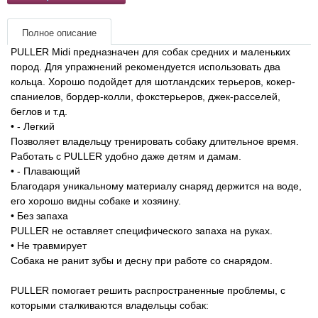
расходные материалы
Полное описание
Подарочные сертификаты
PULLER Midi предназначен для собак средних и маленьких
пород. Для упражнений рекомендуется использовать два
Товары для голубей
кольца. Хорошо подойдет для шотландских терьеров, кокер-
спаниелов, бордер-колли, фокстерьеров, джек-расселей,
беглов и т.д.
Товары для грызунов
• - Легкий
Позволяет владельцу тренировать собаку длительное время.
Товары для лошадей
Работать с PULLER удобно даже детям и дамам.
• - Плавающий
Благодаря уникальному материалу снаряд держится на воде,
Товары для людей
его хорошо видны собаке и хозяину.
• Без запаха
Хозряд - хозтовары оптом
PULLER не оставляет специфического запаха на руках.
• Не травмирует
Популярные зоотовары
Собака не ранит зубы и десну при работе со снарядом.
PULLER помогает решить распространенные проблемы, с
Архив / Снято с производства
которыми сталкиваются владельцы собак: