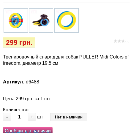
Іграшки
Vet Diet Canine Wet - ветеринарные диеты
для собак
Інкубатори
Кігтіточки
299 грн.
( 0 )
Ласощі та корма
Тренировочный снаряд для собак PULLER Midi Colors of
Лежаки, будиночки, охолоджуючи
freedom, диаметр 19,5 см
килимки
Артикул:
d6488
Миски, автокормушки, поилки
Одежда и обувь
Цена 299 грн. за 1 шт
Количество
Переноски, сумки, клетки
-
+
шт
Нет в наличии
Послеоперационные средства и
Сообщить о наличии