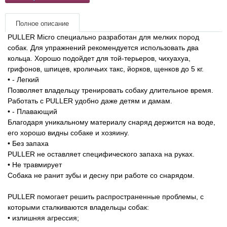
Товары для грызунов
Полное описание
PULLER Micro специально разработан для мелких пород
Товары для лошадей
собак. Для упражнений рекомендуется использовать два
кольца. Хорошо подойдет для той-терьеров, чихуахуа,
грифонов, шпицев, кроличьих такс, йорков, щенков до 5 кг.
Товары для людей
• - Легкий
Позволяет владельцу тренировать собаку длительное время.
Хозряд - хозтовары оптом
Работать с PULLER удобно даже детям и дамам.
• - Плавающий
Популярные зоотовары
Благодаря уникальному материалу снаряд держится на воде,
его хорошо видны собаке и хозяину.
• Без запаха
Архив / Снято с производства
PULLER не оставляет специфического запаха на руках.
• Не травмирует
Собака не ранит зубы и десну при работе со снарядом.
PULLER помогает решить распространенные проблемы, с
которыми сталкиваются владельцы собак:
• излишняя агрессия;