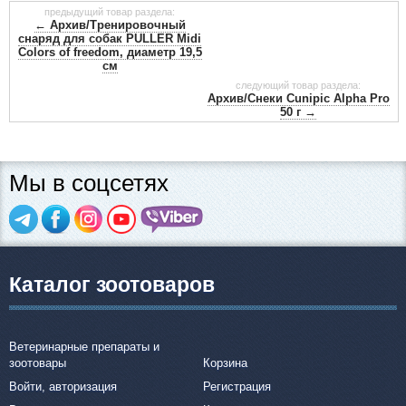
предыдущий товар раздела:
← Архив/Тренировочный
снаряд для собак PULLER Midi
Colors of freedom, диаметр 19,5
см
следующий товар раздела:
Архив/Снеки Cunipic Alpha Pro
50 г →
Мы в соцсетях
Каталог зоотоваров
Ветеринарные препараты и
зоотовары
Корзина
Войти, авторизация
Регистрация