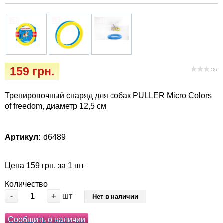
Кігтіточки
Vet Diet Canine Wet – ветеринарные диеты
для собак
Ласощі та корма
Лежаки, домики, охлаждая коврики
159 грн.
( 0 )
Миски, автокормушки, поилки
Тренировочный снаряд для собак PULLER Micro Colors
Одежда и обувь
of freedom, диаметр 12,5 см
Переноски, сумки, клетки
Артикул:
d6489
Послеоперационные средства и
расходные материалы
Цена 159 грн. за 1 шт
Количество
Подарочные сертификаты
-
+
шт
Нет в наличии
Товары для голубей
Сообщить о наличии