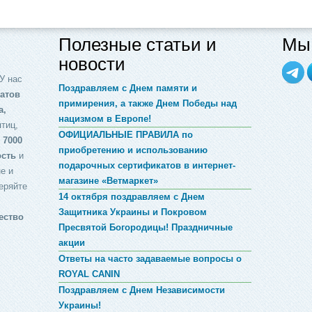
Полезные статьи и
Мы 
новости
У нас
Поздравляем с Днем памяти и
атов
примирения, а также Днем Победы над
а,
нацизмом в Европе!
птиц,
ОФИЦИАЛЬНЫЕ ПРАВИЛА по
 7000
приобретению и использованию
ость
и
подарочных сертификатов в интернет-
е и
магазине «Ветмаркет»
еряйте
14 октября поздравляем с Днем
Защитника Украины и Покровом
ество
Пресвятой Богородицы! Праздничные
акции
Ответы на часто задаваемые вопросы о
ROYAL CANIN
Поздравляем с Днем Независимости
Украины!