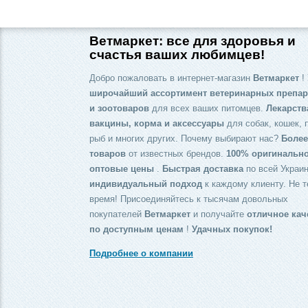
Ветмаркет: все для здоровья и
счастья ваших любимцев!
Добро пожаловать в интернет-магазин
Ветмаркет
! 
широчайший ассортимент ветеринарных препар
и зоотоваров
для всех ваших питомцев.
Лекарств
вакцины, корма и аксессуары
для собак, кошек, 
рыб и многих других. Почему выбирают нас?
Более
товаров
от известных брендов.
100% оригинальн
оптовые цены
.
Быстрая доставка
по всей Украин
индивидуальный подход
к каждому клиенту. Не т
время! Присоединяйтесь к тысячам довольных
покупателей
Ветмаркет
и получайте
отличное кач
по доступным ценам
!
Удачных покупок!
Подробнее о компании