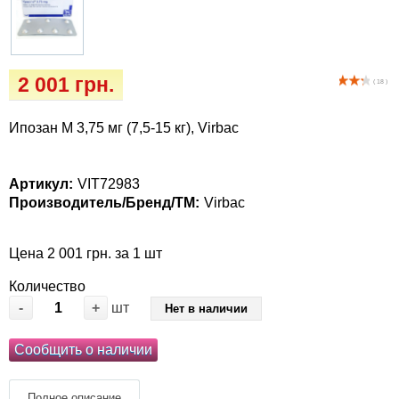
Кігтіточки
Vet Diet Canine Wet - ветеринарные диеты
для собак
Ласощі та корма
2 001 грн.
( 18 )
Лежаки, будиночки, охолоджуючи
килимки
Ипозан M 3,75 мг (7,5-15 кг), Virbac
Миски, автогодівниці, поілки
Артикул:
VIT72983
Производитель/Бренд/ТМ:
Virbac
Одяг та взуття
Переноски, сумки, клітки
Цена 2 001 грн. за 1 шт
Количество
Післяопераційні засоби та витратні
-
+
шт
Нет в наличии
матеріали
Сообщить о наличии
Подарункові сертифікати
Полное описание