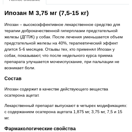
Товари для голубів
Ипозан M 3,75 мг (7,5-15 кг)
Товари для гризунів
Ипозан – высокоэффективное лекарственное средство для
терапии доброкачественной гиперплазии предстательной
Товари для коней
железы (ДГПЖ) у собак. После лечения уменьшается объем
предстательной железы на 40%, терапевтический эффект
Товари для людей
длится 5-6 месяцев. Отзывы тех, кто применял Ипозан у
собак, показывают, что после недельного курса приема
препарата улучшается мочеиспускание, при пальпации не
Хозряд - хозтовары оптом
возникает боли.
Популярные зоотовары
Состав
Ипозан содержит в качестве действующего вещества
Архив / Снято с производства
осатерона ацетат.
Лекарственный препарат выпускают в четырех модификациях:
с содержанием осатерона ацетата 1,875 мг, 3,75 мг, 7,5 и 15
мг.
Фармакологические свойства