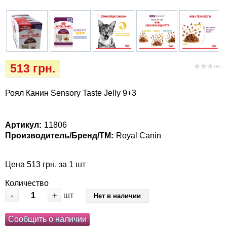
Кігтіточки
Vet Diet Canine Wet - ветеринарные диеты
для собак
Ласощі та корма
Лежаки, будиночки, охолоджуючи
килимки
513 грн.
( 0 )
Миски, автогодівниці, поілки
Роял Канин Sensory Taste Jelly 9+3
Одяг та взуття
Артикул:
11806
Производитель/Бренд/ТМ:
Royal Canin
Переноски, сумки, клітки
Цена 513 грн. за 1 шт
Послеоперационные средства и
расходные материалы
Количество
-
+
шт
Нет в наличии
Подарочные сертификаты
Сообщить о наличии