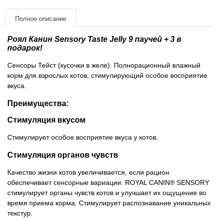
Товары для голубей
Полное описание
Товары для грызунов
Роял Канин Sensory Taste Jelly 9 паучей + 3 в
подарок!
Товары для лошадей
Сенсоры Тейст (кусочки в желе). Полнорационный влажный
корм для взрослых котов, стимулирующий особое восприятие
Товары для людей
вкуса.
Преимущества:
Хозряд - хозтовары оптом
Стимуляция вкусом
Популярные зоотовары
Стимулирует особое восприятие вкуса у котов.
Архив / Снято с производства
Стимуляция органов чувств
Качество жизни котов увеличивается, если рацион
обеспечивает сенсорные вариации. ROYAL CANIN® SENSORY
стимулирует органы чувств котов и улучшает их ощущение во
время приема корма. Стимулирует распознавание уникальных
текстур.