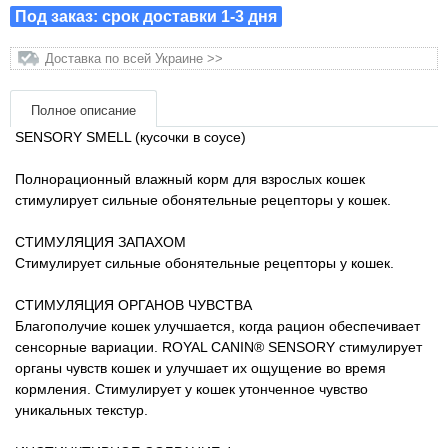
Товары для голубей
Под заказ: срок доставки 1-3 дня
Доставка по всей Украине >>
Товары для грызунов
Товары для лошадей
Полное описание
SENSORY SMELL (кусочки в соусе)
Товары для людей
Полнорационный влажный корм для взрослых кошек
стимулирует сильные обонятельные рецепторы у кошек.
Хозряд - хозтовары оптом
СТИМУЛЯЦИЯ ЗАПАХОМ
Стимулирует сильные обонятельные рецепторы у кошек.
Популярные зоотовары
СТИМУЛЯЦИЯ ОРГАНОВ ЧУВСТВА
Архив / Снято с производства
Благополучие кошек улучшается, когда рацион обеспечивает
сенсорные вариации. ROYAL CANIN® SENSORY стимулирует
органы чувств кошек и улучшает их ощущение во время
кормления. Стимулирует у кошек утонченное чувство
уникальных текстур.