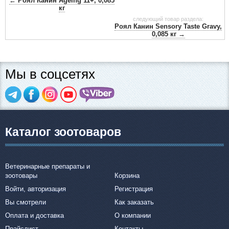
← Роял Канин Ageing 11+, 0,085
кг
следующий товар раздела:
Роял Канин Sensory Taste Gravy,
0,085 кг →
Мы в соцсетях
Каталог зоотоваров
Ветеринарные препараты и
зоотовары
Корзина
Войти, авторизация
Регистрация
Вы смотрели
Как заказать
Оплата и доставка
О компании
Прайслист
Контакты