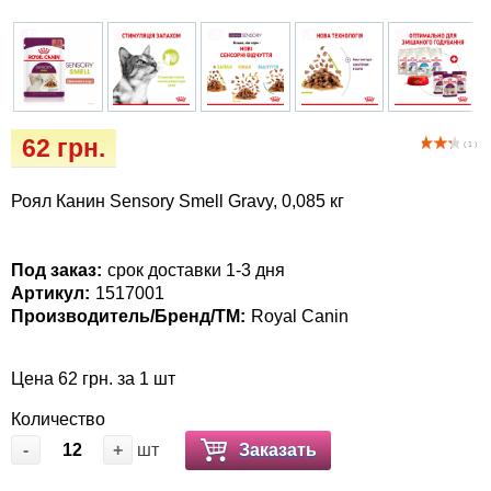
Кігтіточки
Vet Diet Canine Wet - ветеринарные диеты
для собак
Ласощі та корма
Лежаки, будиночки, охолоджуючи
килимки
62 грн.
( 1 )
Миски, автогодівниці, поілки
Роял Канин Sensory Smell Gravy, 0,085 кг
Одежда и обувь
Под заказ:
срок доставки 1-3 дня
Артикул:
1517001
Переноски, сумки, клетки
Производитель/Бренд/ТМ:
Royal Canin
Послеоперационные средства и
Цена 62 грн. за 1 шт
расходные материалы
Количество
Подарочные сертификаты
-
+
шт
Заказать