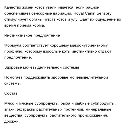
Качество жизни котов увеличивается, если рацион
обеспечивает сенсорные вариации. Royal Canin Sensory
стимулирует органы чувств котов и улучшает их ощущение во
время приема корма.
Инстинктивное предпочтение
Формула соответствует хорошему макронутриентному
профилю, которому взрослые коты инстинктивно отдают
предпочтение.
Здоровье мочевыделительной системы
Помогает поддерживать здоровье мочевыделительной
системы.
Состав:
Мясо и мясные субпродукты, рыба и рыбные субпродукты,
злаки, экстракты растительных протеинов, минеральные
вещества, субпродукты растительного происхождения,
дрожжи.