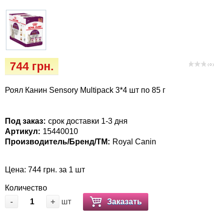
Кігтіточки
Vet Diet Canine Wet – ветеринарные диеты
для собак
Ласощі та корма
Лежаки, домики, охлаждая коврики
744 грн.
( 0 )
Миски, автокормушки, поилки
Роял Канин Sensory Multipack 3*4 шт по 85 г
Одежда и обувь
Под заказ:
срок доставки 1-3 дня
Переноски, сумки, клетки
Артикул:
15440010
Производитель/Бренд/ТМ:
Royal Canin
Послеоперационные средства и
расходные материалы
Цена: 744 грн. за 1 шт
Подарочные сертификаты
Количество
-
+
шт
Заказать
Товары для голубей