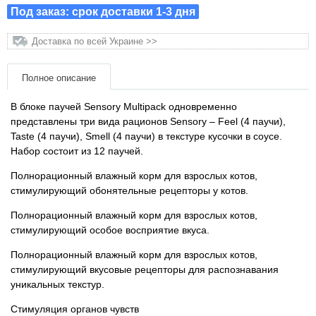
Под заказ: срок доставки 1-3 дня
Товары для грызунов
Доставка по всей Украине >>
Товары для лошадей
Полное описание
Товары для людей
В блоке паучей Sensory Multipack одновременно
представлены три вида рационов Sensory – Feel (4 паучи),
Хозряд - хозтовары оптом
Taste (4 паучи), Smell (4 паучи) в текстуре кусочки в соусе.
Набор состоит из 12 паучей.
Популярные зоотовары
Полнорационный влажный корм для взрослых котов,
стимулирующий обонятельные рецепторы у котов.
Архив / Снято с производства
Полнорационный влажный корм для взрослых котов,
стимулирующий особое восприятие вкуса.
Полнорационный влажный корм для взрослых котов,
стимулирующий вкусовые рецепторы для распознавания
уникальных текстур.
Стимуляция органов чувств