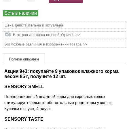
Товары для грызунов
Есть в наличии
Товары для лошадей
Цена действительна и актуальна
Быстрая доставка по всей Украине >>
Товары для людей
Возможные различия в изображении товара >>
Хозряд - хозтовары оптом
Полное описание
Популярные зоотовары
Акция 9+3: покупайте 9 упаковок влажного корма
весом 85 г, получите 12 шт.
Архив / Снято с производства
SENSORY SMELL
Полнорационный влажный корм для взрослых кошек
стимулирует сильные обонятельные рецепторы у кошек.
Кусочки в соусе, 4 паучи.
SENSORY TASTE