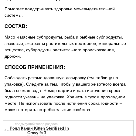
Помогает поддерживать здоровье мочевыделительной
системы.
СОСТАВ:
Мясо и мясные субпродукты, рыба и рыбные субпродукты,
злаковые, экстракты растительных протеинов, минеральные
вещества, субпродукты растительного происхождения,
дрожжи.
СПОСОБ ПРИМЕНЕНИЯ:
Соблюдать рекомендованную дозировку (см. таблицу на
упаковке). Следите за тем, чтобы у вашего животного всегда
была свежая вода. Номер партии и дата истечения срока
годности указаны на упаковке. Хранить в сухом прохладном
месте. Не использовать после истечения срока годности –
может потерять потребительские свойства.
предыдущий товар раздела:
← Роял Канин Kitten Sterilised In
Gravy 9+3