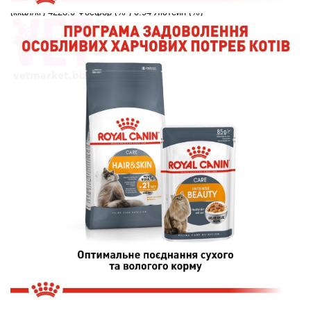
(ккал/кг) 4228.0
Фосфор (%
) 0.94
Лютеин (%)
22.0
Сырая зола
(%) 22.0
600.0
Таурин (мг/кг)
0.28
Метионин + Цистин (%) 1.52
Другие
вещества / Другие вещества
L-лизин (%) 1.52
Аргинин (%) 1.66