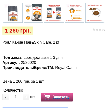
Кігтіточки
Vet Diet Canine Wet - ветеринарные диеты
для собак
Ласощі та корма
Лежаки, будиночки, охолоджуючи
1 260 грн.
килимки
( 0 )
Роял Канин Hair&Skin Care, 2 кг
Миски, автогодівниці, поілки
Одяг та взуття
Под заказ:
срок доставки 1-3 дня
Артикул:
2526020
Переноски, сумки, клітки
Производитель/Бренд/ТМ:
Royal Canin
Післяопераційні засоби та витратні
Цена 1 260 грн. за 1 шт
матеріали
Количество
-
+
шт
Заказать
Подарункові сертифікати