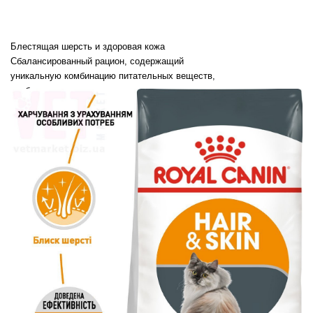
Блестящая шерсть и здоровая кожа
Сбалансированный рацион, содержащий
уникальную комбинацию питательных веществ,
необходимых для здоровья кожи и шерсти,
содержит запатентованный комплекс для
поддержания барьерной функции кожи в
сочетании с жирными кислотами Омега-6 и
Омега-3.
Результат: шерсть становится значительно
блестящей через 3 недели кормления
продуктом. (Исследование Royal Canin, 2006.
Видимый результат после 21 дня использования
исключительно HAIR & SKIN 33.)
Сухой корм
Размер упаковки: 400.0 г, 2.0 кг, 4.0 кг, 10.0 кг.