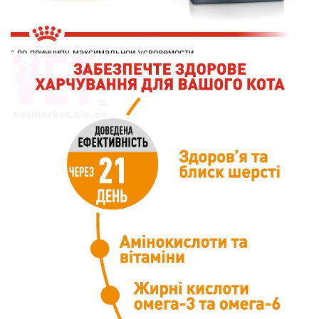
гидролизат белков животного происхождения,
растительные масла (сои и огуречника),
свекольный жом, рыбный жир, я
* по принципу максимальной усвояемости.
Витамины / Витамины Количество
Витамин B5 (пантотеновая кислота) (мг/кг) 128.1
Фолиевая кислота (мг/кг) 12.0
Витамин B6 (пиридоксин) (мг/кг) 66.9 Витамин
B1 (тиамин) (мг/кг
)
229
(рибофлавин) (мг/кг) 43.0
Витамин D3 (МЭ/кг) 700.0
Холин (мг/кг) 2400.0
Витамин B3 (никотиновая кислота) (мг/кг) 430.0
Минеральные вещества / Минеральные
вещества
Калий (%)
0.6
Маг.
61.0
Цинк (мг/кг) 220.0