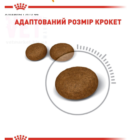
Селен (мг/кг
) %) 0.4
Хлориды (%) 0.44
Йод (мг/кг) 2.5
Железо (мг/кг) 152.0 Медь (мг/
кг
) 15.0
Взведенная таблица
24000.0
Влажность (%5
) %) 5.1
Белки (%) 33.0
Биотин (мг/кг) 2.71
Безазотистые экстрактивные вещества (NFE)
(%) 28.2
Пищевые волокна (%) 11.4
Метаболическая энергия NRC 85 (ккал/кг) 4012.0
Кальций (%) 1.14
Омега 3 жирные кислоты (%) 0.9
DL-метионин (%
) 0.91
Арахидоновая кислота
(% )и 2 0.0
Линолевая
кислота (%) 4.95
ЭПК+ДГК (%) 0.39
Крахмал (%)
21.9
Метаболическая энергия (измеренная)