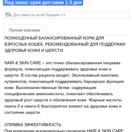
Под заказ: срок доставки 1-3 дня
Товари для голубів
Доставка по всей Украине >>
Товари для гризунів
Полное описание
Товары для лошадей
ПОЛНОЦЕННЫЙ БАЛАНСИРОВАННЫЙ КОРМ ДЛЯ
ВЗРОСЛЫХ КОШЕК, РЕКОМЕНДОВАННЫЙ ДЛЯ ПОДДЕРЖКИ
Товары для людей
ЗДОРОВЬЯ КОЖИ И ШЕРСТИ
Хозряд - хозтовары оптом
HAIR & SKIN CARE – это точно сбалансированная пищевая
формула, помогающая поддерживать здоровье кожи и
шерсти. В состав рациона входят: Эксклюзивный комплекс
Популярные зоотовары
нутриентов, помогающий поддерживать барьерную функцию
кожи. Высококачественные белки, содержащие
Архив / Снято с производства
специфические аминокислоты, помогают обеспечивать
здоровый рост шерсти и обновления кожи. Жирные кислоты
омега-3 и омега-6 благоприятно влияют на здоровье кожи и
состояние шерсти.
СПРАВКА ЭФФЕКТИВНОСТЬ
При кормлении исключительно рационом HAIR & SKIN CARE