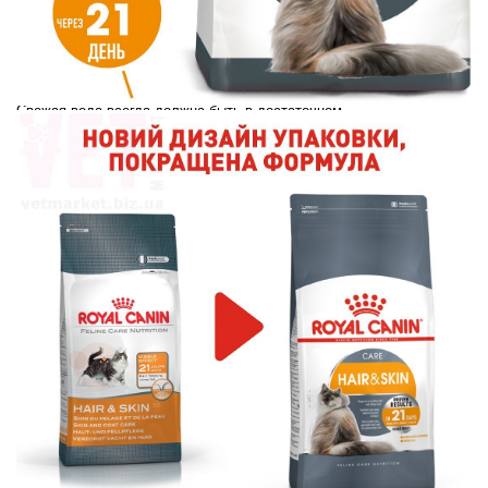
Рекомендованный суточный рацион указан в
граммах.
Свежая вода всегда должна быть в достаточном
количестве.
Вес кошки 2 кг 3 кг 4 кг 5 кг
6 кг
. ст Избыточный
- - - - 45г 3/8 ст 55г 4/8 ст 65г 5/8 ст
по физическому состоянию кошки и регулярных
визитах к ветеринарному врачу
Оценка упитанности кошки
составляющие
Дегидратированное мясо птицы, рис, животные
жиры, кукуруза кукурузный глютен, дрожжи,