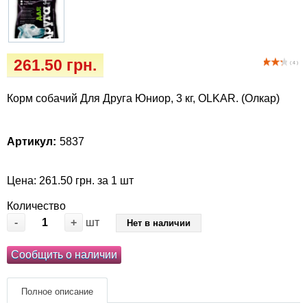
Кігтіточки
Vet Diet Canine Wet - ветеринарные диеты
для собак
Ласощі та корма
261.50 грн.
( 4 )
Лежаки, будиночки, охолоджуючи
килимки
Корм собачий Для Друга Юниор, 3 кг, OLKAR. (Олкар)
Миски, автогодівниці, поілки
Артикул:
5837
Одяг та взуття
Цена: 261.50 грн. за 1 шт
Переноски, сумки, клітки
Количество
-
+
шт
Нет в наличии
Післяопераційні засоби та витратні
матеріали
Сообщить о наличии
Подарункові сертифікати
Полное описание