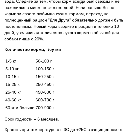
вода. Следите за тем, чтобы корм всегда был свежим и не
находился в миске несколько дней. Если раньше Вы не
кормили своего любимца сухим кормом, переход на
полноценный рацион "Для Друга" обязательно должен быть
постепенным. Новый корм вводите в рацион в течение 10
дней, увеличивая количество сухого корма в обычной для
собаки пище с 20%.
Количество корма, г/сутки
1-5 кг
50-100 г
5-10 кг
100-150 г
10-15 кг
150-250 г
15-25 кг
250-450 г
25-40 кг
450-600 г
40-60 кг
600-700 г
60 кг и больше
700-900 г
Срок годности – 6 месяцев.
Хранить при температуре от -3С до +25С в защищенном от