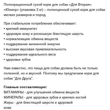
Товари для голубів
Полнорационный сухой корм для собак «Для Вторая»
«Юниор» (упаковка 3 кг) – полноценный сухой корм для собак
Товари для гризунів
мелких размеров и пород.
При стабильном потреблении обеспечивает:
Товари для коней
• крепкий иммунитет
• здоровую кожу и роскошную блестящую шерсть
• нормализацию обмена веществ
Товари для людей
• поддержание жизненной энергии
• высокая вкусовая привлекательность
Хозряд - господарчі товари оптом
• поддержание идеального веса
• здоровье зубов
Популярні зоотовари
Нам известно, что пища для собак должна быть не только
полезной, но и вкусной. Поэтому мы предлагаем корм для
Архів / Знято з виробництва
собак "Для Друга".
Главные составляющие:
ВИТАМИНЫ - для улучшения обмена веществ
МИНЕРАЛЫ - для здоровых зубов и крепких костей
Жиры
- для блестящей шерсти и здоровой
кожи