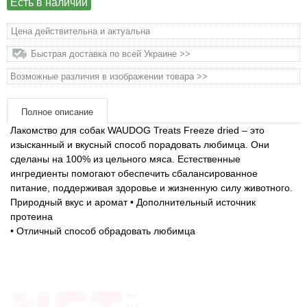
Есть в наличии
Товары для голубей
Цена действительна и актуальна
Товары для грызунов
Быстрая доставка по всей Украине >>
Товары для лошадей
Возможные различия в изображении товара >>
Товары для людей
Полное описание
Лакомство для собак WAUDOG Treats Freeze dried – это
изысканный и вкусный способ порадовать любимца. Они
Хозряд - хозтовары оптом
сделаны на 100% из цельного мяса. Естественные
ингредиенты помогают обеспечить сбалансированное
Популярные зоотовары
питание, поддерживая здоровье и жизненную силу животного.
Природный
вкус и аромат
• Дополнительный источник
Архив / Снято с производства
протеина
•
Отличный способ обрадовать любимца