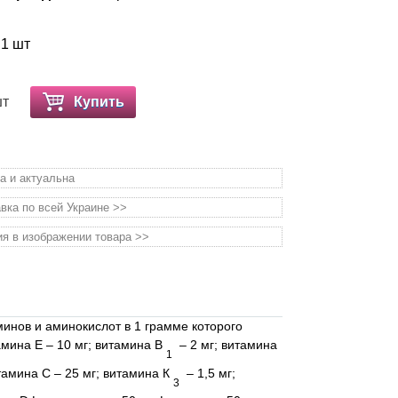
 1 шт
шт
Купить
а и актуальна
вка по всей Украине >>
я в изображении товара >>
инов и аминокислот в 1 грамме которого
мина Е – 10 мг; витамина В
– 2 мг; витамина
1
тамина С – 25 мг; витамина К
– 1,5 мг;
3