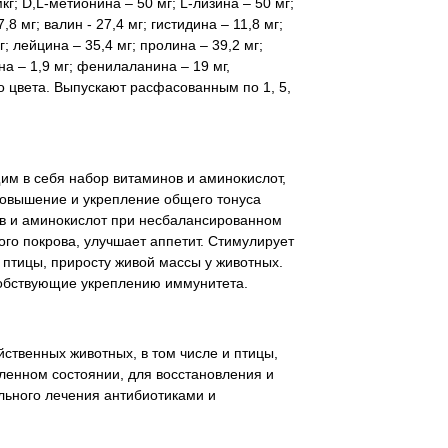
г; D,L-метионина – 50 мг; L-лизина – 50 мг;
8 мг; валин - 27,4 мг; гистидина – 11,8 мг;
; лейцина – 35,4 мг; пролина – 39,2 мг;
на – 1,9 мг; фенилаланина – 19 мг,
о цвета. Выпускают расфасованным по 1, 5,
м в себя набор витаминов и аминокислот,
овышение и укрепление общего тонуса
ов и аминокислот при несбалансированном
ого покрова, улучшает аппетит. Стимулирует
 птицы, приросту живой массы у животных.
собствующие укреплению иммунитета.
ственных животных, в том числе и птицы,
ленном состоянии, для восстановления и
льного лечения антибиотиками и