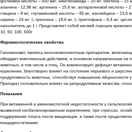
фолиевой кислоты – 500 мкг; никотинамида – 20 мг; биотина – 15 мк
аланина - 12,96 мг; аргинина – 15,6 мг; аспарагиновой кислоты – 27,
глицина – 8 мг; глутаминовой кислоты – 85 мг; изолейцина – 23,6 мг
серина – 24 мг; L-треонина – 18,6 мг; L-триптофана – 6,4 мг; цисти
наполнитель до 1 г. Представляет собой мелкий порошок кремовог
10, 50, 100, 500г
Фармакологические свойства
Ганоминовит, являясь многокомпонентным препаратом, включающи
обладает комплексным действием, в основном направленным на п
животных, в том числе и птиц. Он компенсирует дефицит витамин
кормлении, благотворно влияет на состояние перьевого и шерстян
продуктивность животных, способствуя повышению яйценоскости у
Препарат положительно влияет на репродуктивные качества, спо
Показания
При витаминной и аминокислотной недостаточности у сельскохозяй
вызванной несбалансированным кормлением, при стрессах, ослаб
поддержания тонуса после вакцинации, а также после продолжите
кокцидиостатиками.