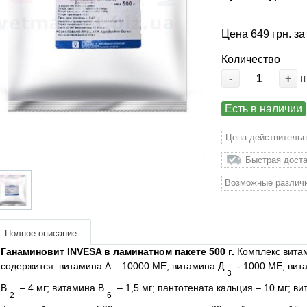
Цена 649 грн. за
Количество
-
+
Есть в наличии
Цена действительн
Быстрая доста
Возможные различи
Полное описание
Ганаминовит INVESA в ламинатном пакете 500 г.
Комплекс витам
содержится: витамина А – 10000 МЕ; витамина Д
- 1000 МЕ; вита
3
В
– 4 мг; витамина В
– 1,5 мг; пантотената кальция – 10 мг; ви
2
6