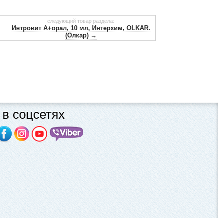
следующий товар раздела:
Интровит А+орал, 10 мл, Интерхим, OLKAR.
(Олкар) →
в соцсетях