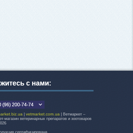
житесь с нами:
 (96) 200-74-74
arket.biz.ua
vetmarket.com.ua
|
| Ветмаркет –
ет-магазин ветеринарных препаратов и зоотоваров
2026
одукция сертифицирована