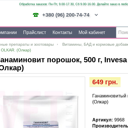
Обработка заказов: Пн-Пт, 9.00-17.30, Сб 9.00-16.00. Делайте заказ в люб
+380 (96) 200-74-74
омпании
Прайслист
Контакты
Мой кабинет
ные препараты и зоотовары
Витамины, БАД и кормовые добав
, OLKAR. (Олкар)
анаминовит порошок, 500 г, Invesa
Олкар)
649 грн.
Ганаминовитый п
(Олкар)
Артикул:
9968
Производитель