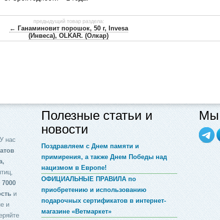
предыдущий товар раздела:
← Ганаминовит порошок, 50 г, Invesa
(Инвеса), OLKAR. (Олкар)
Полезные статьи и
Мы 
новости
У нас
Поздравляем с Днем памяти и
атов
примирения, а также Днем Победы над
а,
нацизмом в Европе!
птиц,
ОФИЦИАЛЬНЫЕ ПРАВИЛА по
 7000
приобретению и использованию
ость
и
подарочных сертификатов в интернет-
е и
магазине «Ветмаркет»
еряйте