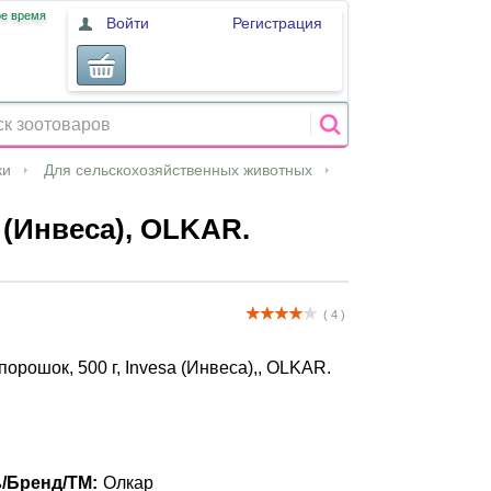
ое время
Войти
Регистрация
ки
Для сельскохозяйственных животных
 (Инвеса), OLKAR.
( 4 )
орошок, 500 г, Invesa (Инвеса),, OLKAR.
/Бренд/ТМ:
Олкар