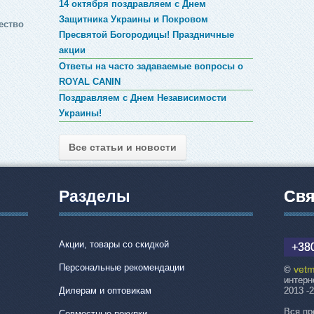
14 октября поздравляем с Днем
Защитника Украины и Покровом
ество
Пресвятой Богородицы! Праздничные
акции
Ответы на часто задаваемые вопросы о
ROYAL CANIN
Поздравляем с Днем Независимости
Украины!
Все статьи и новости
Разделы
Свя
Акции, товары со скидкой
+380
Персональные рекомендации
vetm
©
интерн
Дилерам и оптовикам
2013 -
Вся пр
Совместные покупки