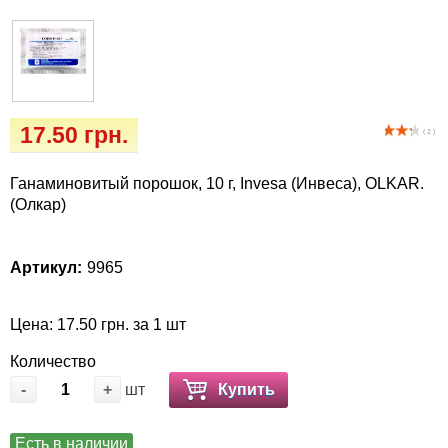
Кігтіточки
Vet Diet Canine Wet - ветеринарные диеты
для собак
Ласощі та корма
Лежаки, будиночки, охолоджуючи
килимки
17.50 грн.
( 2 )
Миски, автогодівниці, поілки
Ганаминовитый порошок, 10 г, Invesa (Инвеса), OLKAR.
(Олкар)
Одяг та взуття
Артикул:
9965
Переноски, сумки, клітки
Цена: 17.50 грн. за 1 шт
Післяопераційні засоби та витратні
матеріали
Количество
-
+
шт
Купить
Подарочные сертификаты
Есть в наличии