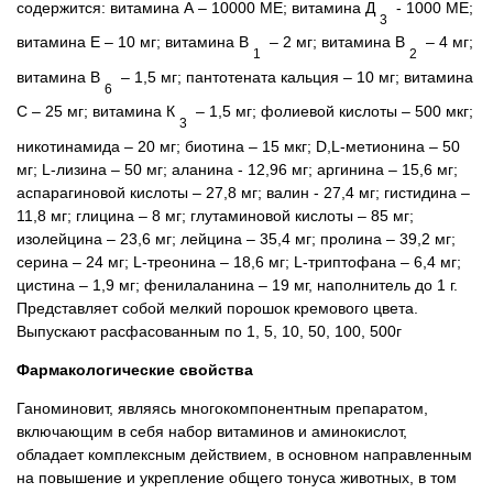
содержится: витамина А – 10000 МЕ; витамина Д
- 1000 МЕ;
3
витамина Е – 10 мг; витамина В
– 2 мг; витамина В
– 4 мг;
1
2
витамина В
– 1,5 мг; пантотената кальция – 10 мг; витамина
6
С – 25 мг; витамина К
– 1,5 мг; фолиевой кислоты – 500 мкг;
3
никотинамида – 20 мг; биотина – 15 мкг; D,L-метионина – 50
мг; L-лизина – 50 мг; аланина - 12,96 мг; аргинина – 15,6 мг;
аспарагиновой кислоты – 27,8 мг; валин - 27,4 мг; гистидина –
11,8 мг; глицина – 8 мг; глутаминовой кислоты – 85 мг;
изолейцина – 23,6 мг; лейцина – 35,4 мг; пролина – 39,2 мг;
серина – 24 мг; L-треонина – 18,6 мг; L-триптофана – 6,4 мг;
цистина – 1,9 мг; фенилаланина – 19 мг, наполнитель до 1 г.
Представляет собой мелкий порошок кремового цвета.
Выпускают расфасованным по 1, 5, 10, 50, 100, 500г
Фармакологические свойства
Ганоминовит, являясь многокомпонентным препаратом,
включающим в себя набор витаминов и аминокислот,
обладает комплексным действием, в основном направленным
на повышение и укрепление общего тонуса животных, в том