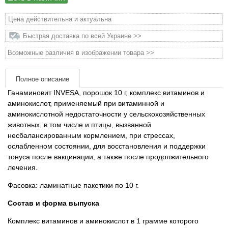
Товары для голубей
Цена действительна и актуальна
Товары для грызунов
Быстрая доставка по всей Украине >>
Возможные различия в изображении товара >>
Товары для лошадей
Полное описание
Товары для людей
Ганаминовит INVESA, порошок 10 г, комплекс витаминов и
аминокислот, применяемый при витаминной и
Хозряд - хозтовары оптом
аминокислотной недостаточности у сельскохозяйственных
животных, в том числе и птицы, вызванной
Популярные зоотовары
несбалансированным кормлением, при стрессах,
ослабленном состоянии, для восстановления и поддержки
тонуса после вакцинации, а также после продолжительного
Архив / Снято с производства
лечения.
Фасовка: ламинатные пакетики по 10 г.
Состав и форма выпуска
Комплекс витаминов и аминокислот в 1 грамме которого