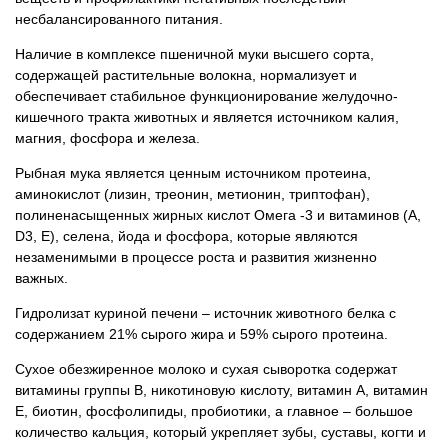
несбалансированного питания.
Наличие в комплексе пшеничной муки высшего сорта,
содержащей растительные волокна, нормализует и
обеспечивает стабильное функционирование желудочно-
кишечного тракта животных и является источником калия,
магния, фосфора и железа.
Рыбная мука является ценным источником протеина,
аминокислот (лизин, треонин, метионин, триптофан),
полиненасыщенных жирных кислот Омега -3 и витаминов (А,
D3, Е), селена, йода и фосфора, которые являются
незаменимыми в процессе роста и развития жизненно
важных.
Гидролизат куриной печени – источник животного белка с
содержанием 21% сырого жира и 59% сырого протеина.
Сухое обезжиренное молоко и сухая сыворотка содержат
витамины группы B, никотиновую кислоту, витамин А, витамин
Е, биотин, фосфолипиды, пробиотики, а главное – большое
количество кальция, который укрепляет зубы, суставы, когти и