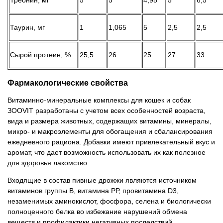
Треонин, мг
5
5
4,95
5
6,5
Таурин, мг
1
1,065
5
2,5
2,5
Сырой протеин, %
25,5
26
25
27
33
Фармакологические свойства
Витаминно-минеральные комплексы для кошек и собак
ЗООVIT разработаны с учетом всех особенностей возраста,
вида и размера животных, содержащих витамины, минералы,
микро- и макроэлементы для обогащения и сбалансирования
ежедневного рациона. Добавки имеют привлекательный вкус и
аромат, что дает возможность использовать их как полезное
для здоровья лакомство.
Входящие в состав пивные дрожжи являются источником
витаминов группы B, витамина РР, провитамина D3,
незаменимых аминокислот, фосфора, селена и биологически
полноценного белка во избежание нарушений обмена
веществ и профилактики негативных последствий