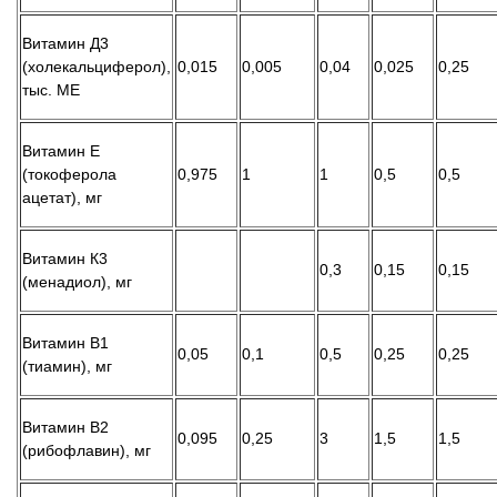
Витамин Д3
(холекальциферол),
0,015
0,005
0,04
0,025
0,25
тыс. МЕ
Витамин Е
(токоферола
0,975
1
1
0,5
0,5
ацетат), мг
Витамин К3
0,3
0,15
0,15
(менадиол), мг
Витамин В1
0,05
0,1
0,5
0,25
0,25
(тиамин), мг
Витамин В2
0,095
0,25
3
1,5
1,5
(рибофлавин), мг