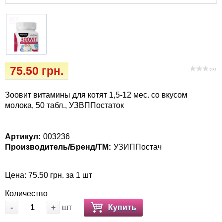
Кігтіточки
Vet Diet Canine Wet - ветеринарные диеты
для собак
Ласощі та корма
Лежаки, будиночки, охолоджуючи
килимки
75.50 грн.
( 0 )
Миски, автогодівниці, поілки
Зоовит витамины для котят 1,5-12 мес. со вкусом
молока, 50 табл., УЗВППостаток
Одяг та взуття
Артикул:
003236
Переноски, сумки, клітки
Производитель/Бренд/ТМ:
УЗИППостач
Післяопераційні засоби та витратні
Цена: 75.50 грн. за 1 шт
матеріали
Количество
Подарункові сертифікати
-
+
шт
Купить