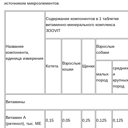
источником микроэлементов.
Содержание компонентов в 1 таблетке
витаминно-минерального комплекса
ЗООVIT
Название
Взрослые
компонента,
собаки
единица измерения
Взрослые
Котята
Щенки
средни
кошки
малых
и
пород
крупны
пород
Витамины
Витамин А
0,15
0,05
0,25
0,125
0,125
(ретинол), тыс. МЕ