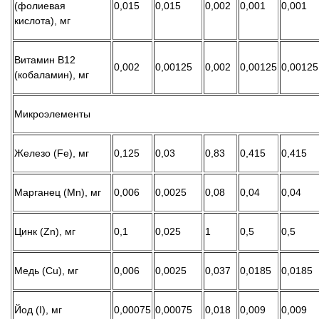
(фолиевая
0,015
0,015
0,002
0,001
0,001
кислота), мг
Витамин В12
0,002
0,00125
0,002
0,00125
0,00125
(кобаламин), мг
Микроэлементы
Железо (Fe), мг
0,125
0,03
0,83
0,415
0,415
Марганец (Mn), мг
0,006
0,0025
0,08
0,04
0,04
Цинк (Zn), мг
0,1
0,025
1
0,5
0,5
Медь (Cu), мг
0,006
0,0025
0,037
0,0185
0,0185
Йод (I), мг
0,00075
0,00075
0,018
0,009
0,009