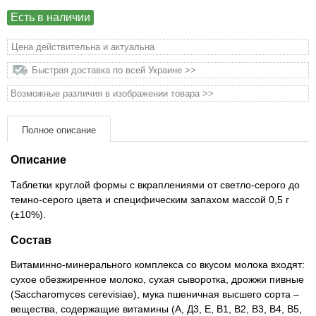
Товари для голубів
Есть в наличии
Товари для гризунів
Цена действительна и актуальна
Быстрая доставка по всей Украине >>
Товари для коней
Возможные различия в изображении товара >>
Товари для людей
Полное описание
Хозряд - господарчі товари оптом
Описание
Таблетки круглой формы с вкраплениями от светло-серого до
Популярні зоотовари
темно-серого цвета и специфическим запахом массой 0,5 г
(±10%).
Архів / Знято з виробництва
Состав
Витаминно-минерального комплекса со вкусом молока входят:
сухое обезжиренное молоко, сухая сыворотка, дрожжи пивные
(Saccharomyces cerevisiae), мука пшеничная высшего сорта –
вещества, содержащие витамины (А, Д3, Е, В1, В2, В3, В4, В5,