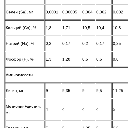
Селен (Se), мг
0,0001
0,00005
0,004
0,002
0,002
Кальций (Ca), %
1,8
1,71
10,5
10,4
10,8
Натрий (Na), %
0,2
0,17
0,2
0,17
0,25
Фосфор (P), %
1,3
1,28
8,5
8,5
8,8
Аминокислоты
Лизин, мг
9
9,35
9
9,5
11,25
Метионин+цистин,
4
4
4
4
5
мг