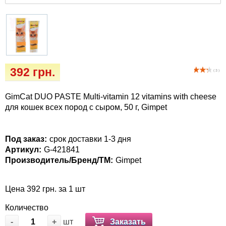
Кігтіточки
Vet Diet Canine Wet – ветеринарные диеты
для собак
Ласощі та корма
Лежаки, домики, охлаждая коврики
392 грн.
( 3 )
Миски, автокормушки, поилки
GimCat DUO PASTE Multi-vitamin 12 vitamins with cheese
Одежда и обувь
для кошек всех пород с сыром, 50 г, Gimpet
Переноски, сумки, клетки
Под заказ:
срок доставки 1-3 дня
Артикул:
G-421841
Послеоперационные средства и
Производитель/Бренд/ТМ:
Gimpet
расходные материалы
Цена 392 грн. за 1 шт
Подарочные сертификаты
Количество
Товары для голубей
-
+
шт
Заказать