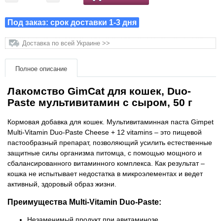
Товары для грызунов
Под заказ: срок доставки 1-3 дня
Товары для лошадей
Доставка по всей Украине >>
Товары для людей
Полное описание
Лакомство GimCat для кошек, Duo-
Хозряд - хозтовары оптом
Paste мультивитамин с сыром, 50 г
Популярные зоотовары
Кормовая добавка для кошек. Мультивитаминная паста Gimpet
Multi-Vitamin Duo-Paste Cheese + 12 vitamins – это пищевой
пастообразный препарат, позволяющий усилить естественные
Архив / Снято с производства
защитные силы организма питомца, с помощью мощного и
сбалансированного витаминного комплекса. Как результат –
кошка не испытывает недостатка в микроэлементах и ​​ведет
активный, здоровый образ жизни.
Преимущества Multi-Vitamin Duo-Paste:
Незаменимый продукт при авитаминозе.