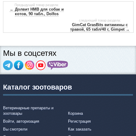
Предыдущий товар раздела:
← Долвит НМВ для собак и
котов, 90 табл., Dolfos
следующий товар раздела:
GimCat GrasBits витамины с
травой, 65 табл/40 г, Gimpet →
Мы в соцсетях
Каталог зоотоваров
Ветеринарные препараты и
зоотовары
Корзина
Войти, авторизация
Регистрация
Вы смотрели
Как заказать