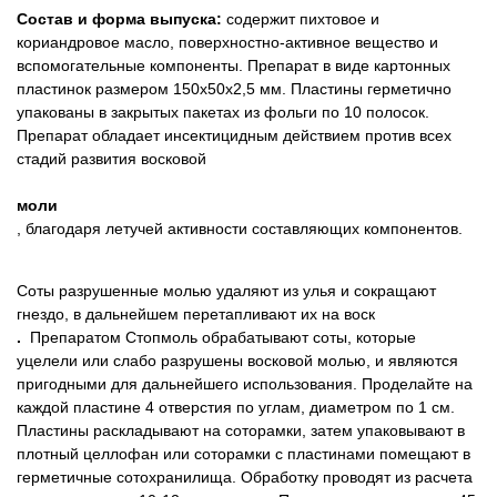
Состав и форма выпуска:
содержит пихтовое и
Товары для грызунов
кориандровое масло, поверхностно-активное вещество и
вспомогательные компоненты. Препарат в виде картонных
пластинок размером 150х50х2,5 мм. Пластины герметично
Товары для лошадей
упакованы в закрытых пакетах из фольги по 10 полосок.
Препарат обладает инсектицидным действием против всех
Товары для людей
стадий развития восковой
моли
Хозряд - хозтовары оптом
, благодаря летучей активности составляющих компонентов.
Популярные зоотовары
Соты разрушенные молью удаляют из улья и сокращают
гнездо, в дальнейшем перетапливают их на воск
Архив / Снято с производства
.
Препаратом Стопмоль обрабатывают соты, которые
уцелели или слабо разрушены восковой молью, и являются
пригодными для дальнейшего использования. Проделайте на
каждой пластине 4 отверстия по углам, диаметром по 1 см.
Пластины раскладывают на соторамки, затем упаковывают в
плотный целлофан или соторамки с пластинами помещают в
герметичные сотохранилища. Обработку проводят из расчета