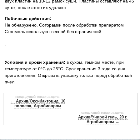
двух пластин на 10-12 рамок суши. Пластины оставляют на 45
суток, после этого их удаляют.
Побочные действия:
Не обнаружено.
Соторамки после обработки препаратом
Стопмоль используют весной без ограничений
.
Условия и сроки хранения:
в сухом, темном месте, при
температуре от 0°С до 25°С. Срок хранения 3 года со дня
приготовления. Открывать упаковку только перед обработкой
пчел.
предыдущий товар раздела:
← Архив/Оксибактоцид, 10
полосок, Агробиопром
следующий товар раздела:
Архив/Унирой гель, 20 г,
Агробиопром →