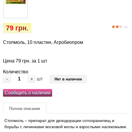
Кігтіточки
Vet Diet Canine Wet – ветеринарные диеты
для собак
Ласощі та корма
79 грн.
( 10 )
Лежаки, домики, охлаждая коврики
Стопмоль, 10 пластин, Агробиопром
Миски, автокормушки, поилки
Одежда и обувь
Цена 79 грн. за 1 шт
Количество
Переноски, сумки, клетки
-
+
шт
Нет в наличии
Послеоперационные средства и
Сообщить о наличии
расходные материалы
Полное описание
Подарочные сертификаты
Стопмоль – препарат для дезодорации сотохранилищ и
борьбы с личинками восковой молы и взрослыми насекомыми.
Товары для голубей