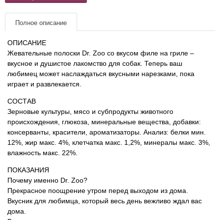
Товары для грызунов
Полное описание
Товары для лошадей
ОПИСАНИЕ
Жевательные полоски Dr. Zoo со вкусом филе на гриле –
вкусное и душистое лакомство для собак. Теперь ваш
Товары для людей
любимец может наслаждаться вкусными нарезками, пока
играет и развлекается.
Хозряд - хозтовары оптом
СОСТАВ
Зерновые культуры, мясо и субпродукты животного
Популярные зоотовары
происхождения, глюкоза, минеральные вещества, добавки:
консерванты, красители, ароматизаторы. Анализ: белки мин.
12%, жир макс. 4%, клетчатка макс. 1,2%, минералы макс. 3%,
Архив / Снято с производства
влажность макс. 22%.
ПОКАЗАНИЯ
Почему именно Dr. Zoo?
Прекрасное поощрение утром перед выходом из дома.
Вкусник для любимца, который весь день вежливо ждал вас
дома.