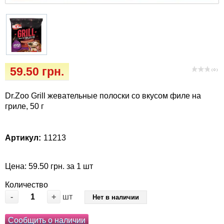
Кігтіточки
Vet Diet Canine Wet - ветеринарные диеты
для собак
Ласощі та корма
Лежаки, домики, охлаждая коврики
59.50 грн.
( 0 )
Миски, автокормушки, поилки
Dr.Zoo Grill жевательные полоски со вкусом филе на
Одежда и обувь
гриле, 50 г
Переноски, сумки, клетки
Артикул:
11213
Послеоперационные средства и
расходные материалы
Цена: 59.50 грн. за 1 шт
Количество
Подарочные сертификаты
-
+
шт
Нет в наличии
Товары для голубей
Сообщить о наличии