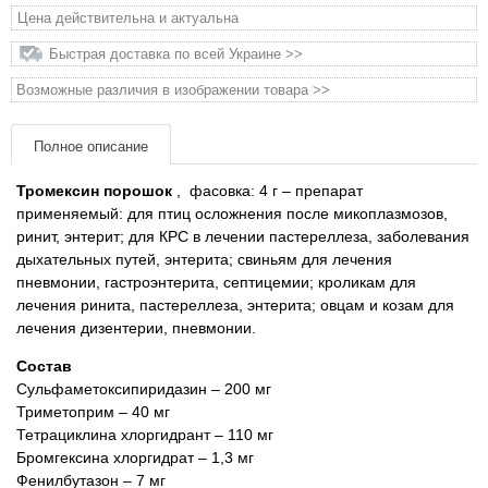
Товари для голубів
Цена действительна и актуальна
Быстрая доставка по всей Украине >>
Товари для гризунів
Возможные различия в изображении товара >>
Товары для лошадей
Полное описание
Товары для людей
Тромексин порошок
,
фасовка: 4 г – препарат
применяемый: для птиц осложнения после микоплазмозов,
Хозряд - хозтовары оптом
ринит, энтерит; для КРС в лечении пастереллеза, заболевания
дыхательных путей, энтерита; свиньям для лечения
пневмонии, гастроэнтерита, септицемии; кроликам для
Популярные зоотовары
лечения ринита, пастереллеза, энтерита; овцам и козам для
лечения дизентерии, пневмонии.
Архив / Снято с производства
Состав
Сульфаметоксипиридазин – 200 мг
Триметоприм – 40 мг
Тетрациклина хлоргидрант – 110 мг
Бромгексина хлоргидрат – 1,3 мг
Фенилбутазон – 7 мг