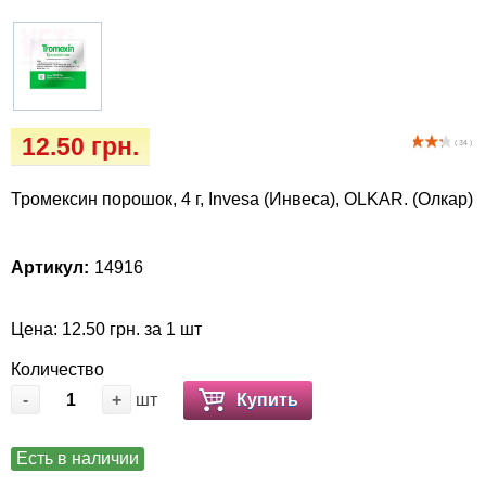
Кігтіточки
Vet Diet Canine Wet - ветеринарные диеты
для собак
Ласощі та корма
Лежаки, будиночки, охолоджуючи
килимки
12.50 грн.
( 34 )
Миски, автогодівниці, поілки
Тромексин порошок, 4 г, Invesa (Инвеса), OLKAR. (Олкар)
Одяг та взуття
Артикул:
14916
Переноски, сумки, клітки
Цена: 12.50 грн. за 1 шт
Післяопераційні засоби та витратні
Количество
матеріали
-
+
шт
Купить
Подарункові сертифікати
Есть в наличии