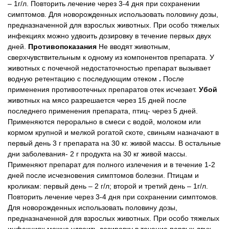
– 1г/л. Повторить лечение через 3-4 дня при сохранении
симптомов.
Для новорожденных использовать половину дозы,
предназначенной для взрослых животных.
При особо тяжелых
инфекциях можно удвоить дозировку в течение первых двух
дней.
Противопоказания
Не вводят животным,
сверхчувствительным к одному из компонентов препарата.
У
животных с почечной недостаточностью препарат вызывает
водную ретентацию с последующим отеком
.
После
применения противоотечных препаратов отек исчезает.
Убой
животных на мясо разрешается через 15 дней после
последнего применения препарата, птиц- через 5 дней.
Применяются перорально в смеси с водой, молоком или
кормом
крупной и мелкой рогатой скоте, свиньям назначают в
первый день 3 г препарата на 30 кг. живой массы. В остальные
дни заболевания- 2 г продукта на 30 кг живой массы.
Применяют препарат для полного излечения и в течение 1-2
дней после исчезновения симптомов болезни.
Птицам и
кроликам: первый день – 2 г/л; второй и третий день – 1г/л.
Повторить лечение через 3-4 дня при сохранении симптомов.
Для новорожденных использовать половину дозы,
предназначенной для взрослых животных.
При особо тяжелых
инфекциях можно удвоить дозировку в течение первых двух