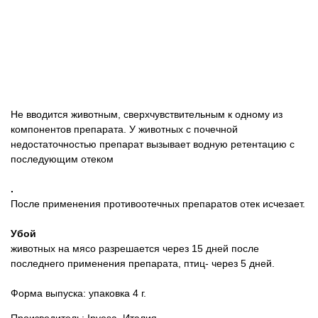
Не вводится животным, сверхчувствительным к одному из
компонентов препарата.
У животных с почечной
недостаточностью препарат вызывает водную ретентацию с
последующим отеком
.
После применения противоотечных препаратов отек исчезает.
Убой
животных на мясо разрешается через 15 дней после
последнего применения препарата, птиц- через 5 дней.
Форма выпуска: упаковка
4
г.
Производитель: Invesa, Италия.