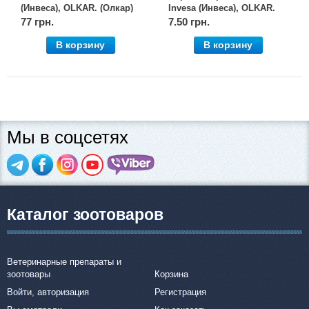
(Инвеса), OLKAR. (Олкар)
Invesa (Инвеса), OLKAR.
(Олкар)
77 грн.
7.50 грн.
В корзину
В корзину
Мы в соцсетях
Каталог зоотоваров
Ветеринарные препараты и
зоотовары
Корзина
Войти, авторизация
Регистрация