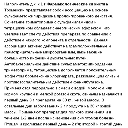
Наполнитель д.к. к 1 г
Фармакологические свойства
Тромексин представляет собой ассоциацию на основе
сульфаметоксипиридазина пролонгированного действия.
Сочетание триметоприма с сульфаниламидом и
тетрациклином обладает синергическим эффектом, что
увеличивает спектр действия препарата по сравнению с
действием каждого компонента в отдельности. Данная
ассоциация активно действует на грамположительные и
грамотрицательные микроорганизмы, вызывающие
большинство инфекций дыхательных путей.
Антибактериальное действие сульфаметоксипиридазина,
триметоприма, тетрациклина дополняется положительным
эффектом бромгексина хлоргидрата, разжимающим слизь и
противовоспалительным действием фенилбутазона.
Применяются перорально в смеси с водой, молоком или
кормом
крупной и мелкой рогатой скоте, свиньям назначают в
первый день 3 г препарата на 30 кг
.
живой массы. В
остальные дни заболевания- 2 г продукта на 30 кг живой
массы. Применяют препарат для полного излечения и в
течение 1-2 дней после исчезновения симптомов болезни.
Птицам и кроликам: первый день – 2 г/л; второй и третий день