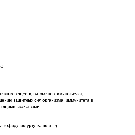
 С.
тивных веществ, витаминов, аминокислот,
шению защитных сил организма, иммунитета в
яющими свойствами.
 кефиру, йогурту, каше и т.д.