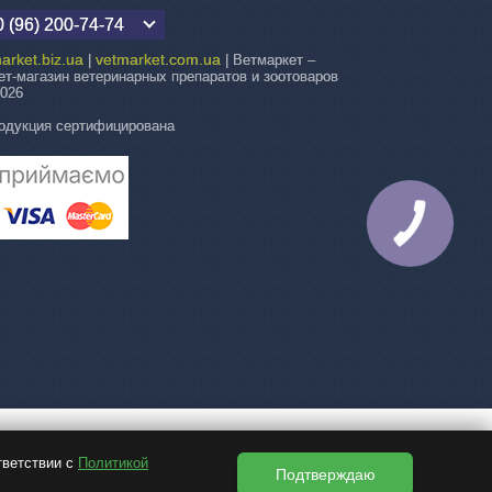
 (96) 200-74-74
arket.biz.ua
vetmarket.com.ua
|
| Ветмаркет –
ет-магазин ветеринарных препаратов и зоотоваров
2026
одукция сертифицирована
КНОПКА
СВЯЗИ
тветствии с
Политикой
Подтверждаю