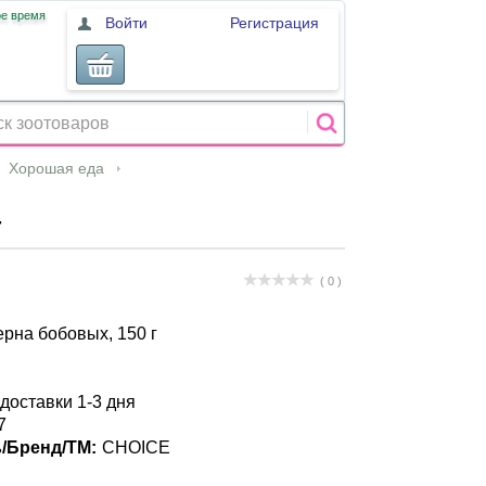
ое время
Войти
Регистрация
Хорошая еда
г
( 0 )
рна бобовых, 150 г
 доставки 1-3 дня
7
/Бренд/ТМ:
CHOICE