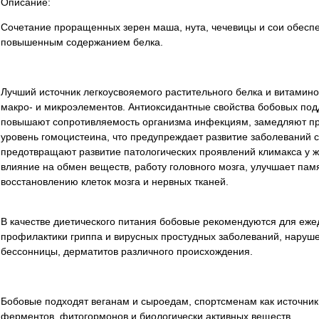
Описание:
Сочетание проращенных зерен маша, нута, чечевицы и сои обесп
повышенным содержанием белка.
Лучший источник легкоусвояемого растительного белка и витаминов
макро- и микроэлементов. Антиоксидантные свойства бобовых по
повышают сопротивляемость организма инфекциям, замедляют пр
уровень гомоцистеина, что предупреждает развитие заболеваний 
предотвращают развитие патологических проявлений климакса у 
влияние на обмен веществ, работу головного мозга, улучшает па
восстановлению клеток мозга и нервных тканей.
В качестве диетического питания бобовые рекомендуются для ежед
профилактики гриппа и вирусных простудных заболеваний, наруше
бессонницы, дерматитов различного происхождения.
Бобовые подходят веганам и сыроедам, спортсменам как источник
ферментов, фитогормонов и биологически активных веществ.