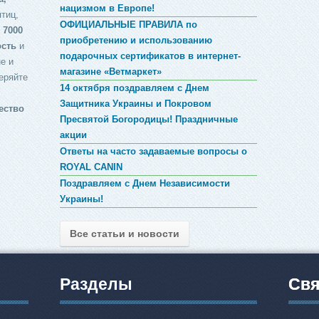
нацизмом в Европе!
птиц,
ОФИЦИАЛЬНЫЕ ПРАВИЛА по
 7000
приобретению и использованию
ость
и
подарочных сертификатов в интернет-
е и
магазине «Ветмаркет»
еряйте
14 октября поздравляем с Днем
Защитника Украины и Покровом
ество
Пресвятой Богородицы! Праздничные
акции
Ответы на часто задаваемые вопросы о
ROYAL CANIN
Поздравляем с Днем Независимости
Украины!
Все статьи и новости
Разделы
Свя