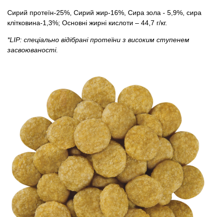
Сирий протеїн-25%, Сирий жир-16%, Сира зола - 5,9%, сира
клітковина-1,3%; Основні жирні кислоти – 44,7 г/кг.
*LIP: спеціально відібрані протеїни з високим ступенем
засвоюваності.