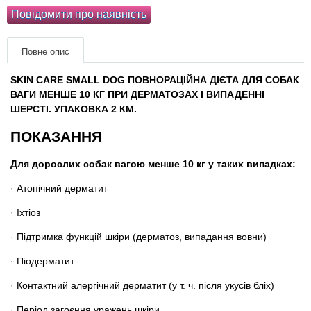
Товари для голубів
Повідомити про наявність
Товари для гризунів
Повне опис
Товари для коней
SKIN CARE SMALL DOG ​​ПОВНОРАЦІЙНА ДІЄТА ДЛЯ СОБАК
ВАГИ МЕНШЕ 10 КГ ПРИ ДЕРМАТОЗАХ І ВИПАДЕННІ
ШЕРСТІ. УПАКОВКА 2 КМ.
Товари для людей
ПОКАЗАННЯ
Хозряд - господарчі товари оптом
Для дорослих собак вагою менше 10 кг у таких випадках:
Популярні зоотоварі
· Атопічний дерматит
· Іхтіоз
Архів / Знято з виробництва
· Підтримка функцій шкіри (дерматоз, випадання вовни)
· Піодерматит
· Контактний алергічний дерматит (у т. ч. після укусів бліх)
· Період загоєння уражень шкіри