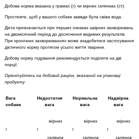
Добова норма вказана у грамах (г) чи мірних склянках (ст).
Простежте, щоб у вашого собаки завжди була свіжа вода.
Дієта призначається при перших ознаках шкірних захворювань
на двомісячний період до досягнення видимих ​​результатів.
При хронічних захворюваннях може знадобитися застосування
дієтичного корму протягом усього життя тварини.
Добову норму годування рекомендується поділити на дві
порції.
Орієнтуйтесь на добовий раціон, вказаний на упаковці
продукту
Вага
Недостатня
Нормальна
Надмірна
собаки
вага
вага
вага
мірних
мірних
мірних
г
г
г
г
склянок
склянок
склянок