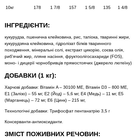
10кг
178
1 7/8
157
1 5/8
135
1 4/8
ІНГРЕДІЄНТИ:
кукурудза, пшенична клейковина, рис, тапіока, тваринні жири,
кукурудзяна клейковина, гідролізат білків тваринного
походження, мінеральні солі, екстракт цикорію, соєва олія,
риб'ячий жир, лляне насіння, фруктоолігосахариди (FOS),
моно- і дицерії чорнобривців прямостоячих (джерело лютеїну)
ДОБАВКИ (1 кг):
Харчові добавки: Вітамін A – 30100 ME, Вітамін D3 – 800 ME,
E1 (Залізо) – 55 мг, E2 (Йод) – 5,6 мг, E4 (Медь) – 11 мг, E5
(Марганець) – 72 мг, E6 (Цинк) – 215 мг,
Технологічні добавки: Трифосфат пентанатрію 3,5 г
Консерванти-антиоксиданти.
ЗМІСТ ПОЖИВНИХ РЕЧОВИН: