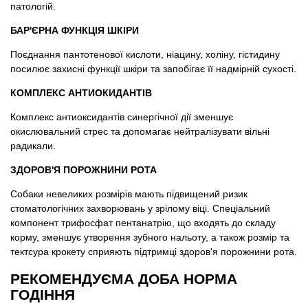
патологій.
БАР'ЄРНА ФУНКЦІЯ ШКІРИ
Поєднання пантотенової кислоти, ніацину, холіну, гістидину
посилює захисні функції шкіри та запобігає її надмірній сухості.
КОМПЛЕКС АНТИОКИДАНТІВ
Комплекс антиоксидантів синергічної дії зменшує
окислювальний стрес та допомагає нейтралізувати вільні
радикали.
ЗДОРОВ'Я ПОРОЖНИНИ РОТА
Собаки невеликих розмірів мають підвищений ризик
стоматологічних захворювань у зрілому віці. Спеціальний
компонент трифосфат пентанатрію, що входять до складу
корму, зменшує утворення зубного нальоту, а також розмір та
тектсура крокету сприяють підтримці здоров'я порожнини рота.
РЕКОМЕНДУЄМА ДОБА НОРМА
ГОДІННЯ