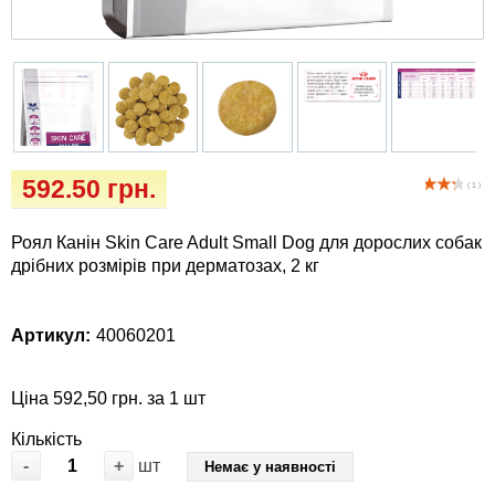
Кігтіточки
Vet Diet Canine Wet - ветеринарные диеты
для собак
Ласощі та корма
Лежаки, будиночки, охолоджуючи
килимки
592.50 грн.
( 1 )
Миски, автогодівниці, поілки
Роял Канін Skin Care Adult Small Dog для дорослих собак
Одяг та взуття
дрібних розмірів при дерматозах, 2 кг
Переноски, сумки, клітки
Артикул:
40060201
Післяопераційні засоби та витратні
матеріали
Ціна 592,50 грн. за 1 шт
Кількість
Подарункові сертифікати
-
+
шт
Немає у наявності