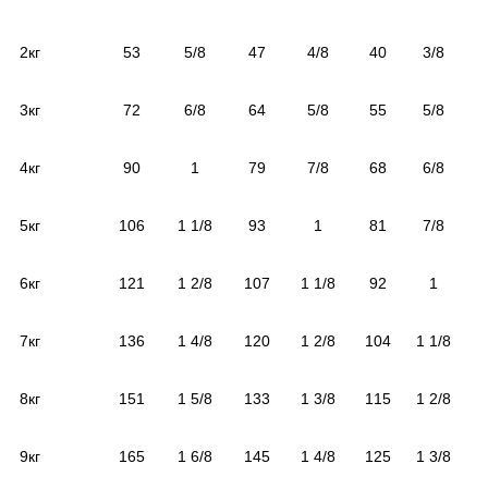
2кг
53
5/8
47
4/8
40
3/8
3кг
72
6/8
64
5/8
55
5/8
4кг
90
1
79
7/8
68
6/8
5кг
106
1 1/8
93
1
81
7/8
6кг
121
1 2/8
107
1 1/8
92
1
7кг
136
1 4/8
120
1 2/8
104
1 1/8
8кг
151
1 5/8
133
1 3/8
115
1 2/8
9кг
165
1 6/8
145
1 4/8
125
1 3/8