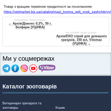
Товари для голубів
Товар з кращим терміном придатності за посиланням:
https://vetmarket.biz.ua/catalog/mazi_krema_geli_vosk_zashchitny
Товари для гризунів
попередній товар розділу:
← Архів/Діакокс 0,2%, 50 г,
Біофарм (УЦІНКА)
Товари для коней
наступний товар розділу:
Архів/ЕКО спрей для домашніх
гризунів, 150 мл, Vitomax
Товари для людей
(УЦІНКА) →
Хозряд - господарчі товари оптом
Ми у соцмережах
Популярні зоотоварі
Архів / Знято з виробництва
Каталог зоотоварів
Ветеринарні препарати та
зоотовары
Кошик