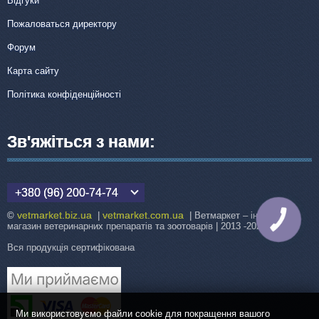
Відгуки
Пожаловаться директору
Форум
Карта сайту
Політика конфіденційності
Зв'яжіться з нами:
+380 (96) 200-74-74
vetmarket.biz.ua
vetmarket.com.ua
©
|
| Ветмаркет – інтернет-
КНОПКА
ЗВ'ЯЗКУ
магазин ветеринарних препаратів та зоотоварів | 2013 -2026
Вся продукція сертифікована
Ми використовуємо файли cookie для покращення вашого