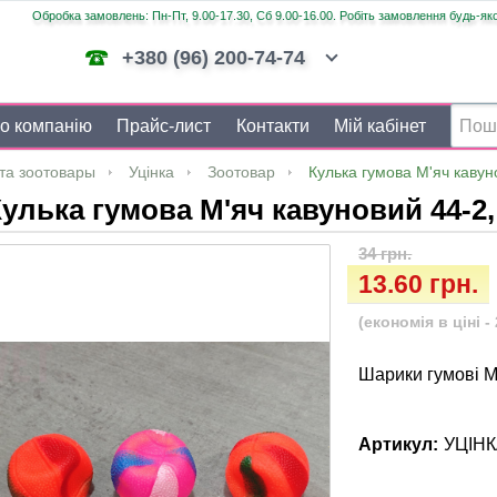
Обробка замовлень: Пн-Пт, 9.00-17.30, Сб 9.00-16.00. Робіть замовлення будь-яко
+380 (96) 200-74-74
о компанію
Прайс-лист
Контакти
Мій кабінет
та зоотовары
Уцінка
Зоотовар
Кулька гумова М'яч кавун
улька гумова М'яч кавуновий 44-2,
34 грн.
13.60 грн.
(економія в ціні - 
Шарики гумові М'
Артикул:
УЦІН