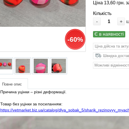
Ціна 13,60 грн. з
Кількість
-
+
Є в наявності
-60%
Ціна дійсна та акт
Швидка доставк
Можливі відмінност
Повне опис
Причина уцінки – різні деформації.
Товар без уцінки за посиланням:
https://vetmarket.biz.ua/catalog/dlya_sobak_5/sharik_rezinovyy_m