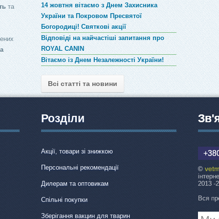
14 жовтня вітаємо з Днем Захисника
ть
та
України та Покровом Пресвятої
Богородиці! Святкові акції
Відповіді на найчастіші запитання про
лених
ROYAL CANIN
за
Вітаємо із Днем Незалежності України!
Всі статті та новини
Розділи
Зв'
Акції, товари зі знижкою
+380
Персональні рекомендації
vetm
©
інтерн
Дилерам та оптовикам
2013 -
Вся пр
Спільні покупки
Зберігання вакцин для тварин