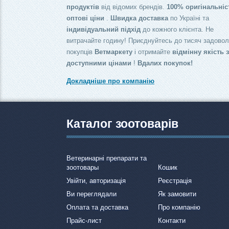
продуктів
від відомих брендів.
100% оригінальніс
оптові ціни
.
Швидка доставка
по Україні та
індивідуальний підхід
до кожного клієнта. Не
витрачайте годину! Приєднуйтесь до тисяч задово
покупців
Ветмаркету
і отримайте
відмінну якість 
доступними цінами
!
Вдалих покупок!
Докладніше про компанію
Каталог зоотоварів
Ветеринарні препарати та
зоотовары
Кошик
Увійти, авторизація
Реєстрація
Ви переглядали
Як замовити
Оплата та доставка
Про компанію
Прайс-лист
Контакти