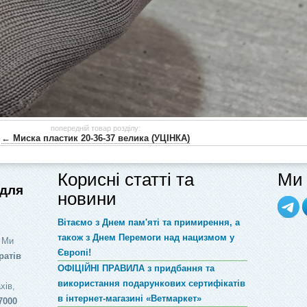
попередній товар розділу:
← Миска пластик 20-36-37 велика (УЦІНКА)
Корисні статті та
Ми 
 для
новини
Вітаємо з Днем пам'яті та примирення, а
також з Днем Перемоги над нацизмом у
 Ми
Європі!
ратів
ОФІЦІЙНІ ПРАВИЛА з придбання та
використання подарункових сертифікатів
хів,
в інтернет-магазині «Ветмаркет»
7000