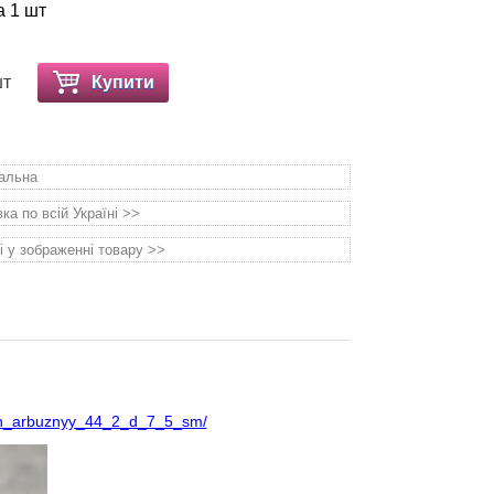
а 1 шт
шт
Купити
уальна
а по всій Україні >>
і у зображенні товару >>
yach_arbuznyy_44_2_d_7_5_sm/