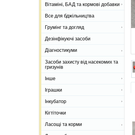
Вітаміні, БАД та кормові добавки
Все для бджільництва
Грумінг та догляд
Дезінфікуючі засоби
Діагностикуми
Засоби захисту від насекомих та
гризунів
Інше
Іграшки
Інкубатор
Кігтіточки
Ласощі та корми