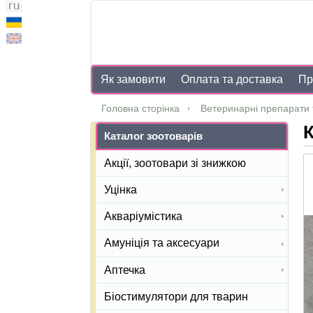
Як замовити
Оплата та доставка
Пр
Головна сторінка
Ветеринарні препарати 
К
Каталог зоотоварів
Акції, зоотовари зі знижкою
Уцінка
Акваріумістика
Амуніція та аксесуари
Аптечка
Біостимулятори для тварин