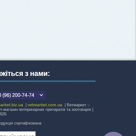
яжіться з нами:
 (96) 200-74-74
arket.biz.ua
vetmarket.com.ua
|
| Ветмаркет –
ет-магазин ветеринарних препаратів та зоотоварів |
2026
одукція сертифікована